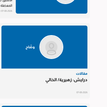
الأسبق، ج
المعضلة يك
07-08-2026 | 17:41
وضّاح
مقالات
درايش: زهيرية/ الخالي
07-08-2026