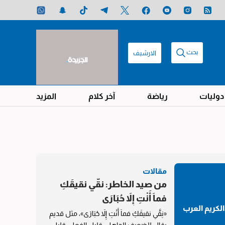
بحث
الارشيف
دوليات
رياضة
آخر كلام
المزيد
مقالات
من صيد الخاطر: نقّي نقيقَكِ
فماَ أَنْتِ إِلاَ حُبَارَى
لكريم العرب
«نِقَّي نقيقَكِ فماَ أَنْتِ إِلاَ حُبَارَى»، مثل قديم