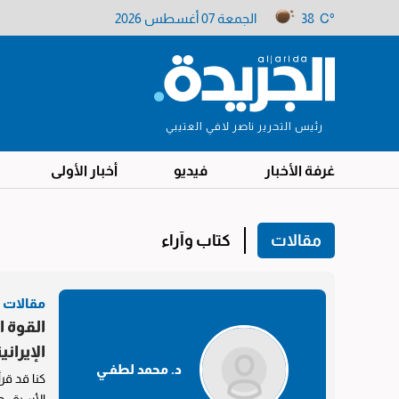
38 C°
الجمعة 07 أغسطس 2026
رئيس التحرير ناصر لافي العتيبي
غرفة الأخبار
فيديو
أخبار الأولى
مقالات
كتاب وآراء
مقالات
القوة ا
الإيراني
د. محمد لطفـي
كنا قد قرأن