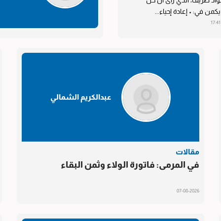
واد ظريف، الذي رأى أن حل
من في: • إعادة إحياء...
عبدالكريم الشمالي
مقالات
في المرمى: فاتورة الولاء وثمن البقاء
07-08-2026