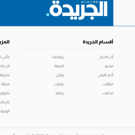
أقسام الجريدة
المزي
آخر الاخبار
برلمانيات
كأس العال
فيديو
اقتصاد
آخر كلا
أخبار الاولى
توابل
تحقيقا
مقالات
دوليات
قضايا
محليات
رياضة
تكنولوج
كاريكاتي
الوفيا