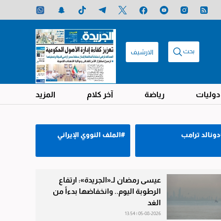
بحث
الارشيف
دوليات
رياضة
آخر كلام
المزيد
ونالد ترامب
#الملف النووي الإيراني
عيسى رمضان لـ«الجريدة»: ارتفاع
الرطوبة اليوم.. وانخفاضها بدءاً من
الغد
05-08-2026 | 13:54