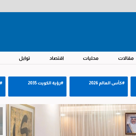
مقالات
محليات
اقتصاد
توابل
#كأس العالم 2026
#رؤية الكويت 2035
#د