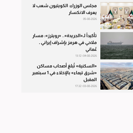
مجلس الوزراء: الكويتيون شعب لا
يعرف الانكسار
05-08-2026
تأكيداً لـ«الجريدة».. «رويترز»: مسار
ملاحي في هرمز بإشراف إيراني ـ
عُماني
04-08-2026 | 13:12
«السكنية» تُبلغ أصحاب مساكن
«شرق تيماء» بالإخلاء في 1 سبتمبر
المقبل
03-08-2026 | 17:32