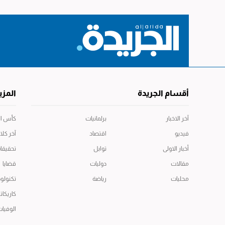
أقسام الجريدة
المزي
آخر الاخبار
برلمانيات
كأس العال
فيديو
اقتصاد
آخر كلا
أخبار الاولى
توابل
تحقيقا
مقالات
دوليات
قضايا
محليات
رياضة
تكنولوج
كاريكاتي
الوفيا