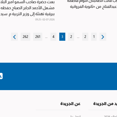
قالت الطالبتان التوأم فاطمة
بعث حضرة صاحب السمو أمير البلاد
بدالفتاح من «ثانوية الفروانية
مشعل الأحمد الجابر الصباح حفظه ال
ببرقية تهنئة إلى وزير التربية م. سيد
الطبطبائي عبر...
02-07-2026 | 09:25
262
261
...
4
3
2
...
2
1
د من الجريدة
عن الجريدة
م 2026
إتصل بنا