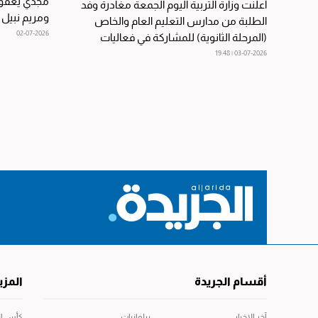
مجدي يعقوب 
أعلنت وزارة التربية اليوم الجمعة مغادرة وفد
ومريم نبيل ع
الطلبة من مدارس التعليم العام والخاص
للبنات»،...
02-07-2026
(المرحلة الثانوية) للمشاركة في فعاليات
أولمبياد...
03-07-2026 | 19:48
أقسام الجريدة
المزي
آخر الاخبار
برلمانيات
كأس العال