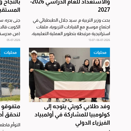
والاستعداد للعام الدراسي 2026-
بالنجاح
2027
المستقب
بحث وزير التربية م. سيد جلال الطبطبائي في
جنى بدره: س
اجتماع موسع مع القيادات التربوية، ملفات
الكوي
استراتيجية مرتبطة بتطوير العملية التعليمية،
(من مدرسة ا
ومستجدات...
إلى والديها...
05-07-2026
06-07-2026 | 13:07
محليات
محليات
وفد طلابي كويتي يتوجه إلى
متفوقو ال
كولومبيا للمشاركة في أولمبياد
لنحقق أح
الفيزياء الدولي
التوأم فاطمة