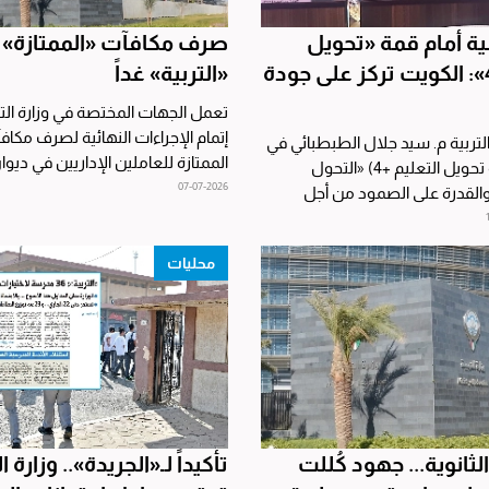
بية أمام قمة «تحويل
صرف مكافآت «الممتازة» ل
التعليم 4»: الكويت تركز على جودة
«التربية» غداً
تعمل الجهات المختصة في وزارة التر
إتمام الإجراءات النهائية لصرف مكاف
لتربية م. سيد جلال الطبطبائي في
الممتازة للعاملين الإداريين في ديوان 
أعمال (قمة تحويل التعليم +4) «التحول
07-07-2026
القدرة على الصمود من أجل
محليات
ثانوية... جهود كُللت
تأكيداً لـ«الجريدة».. وزارة ا