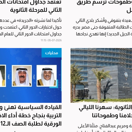
 وطموحات ترسم طريق
تعتمد جداول امتحانات الد
ل
الثاني للمرحلة الثانوية
عيدة بتفوقي وأشكر بلدي الثاني
تأكيدا لما نشرته «الجريدة» في عددها
ت قالت الطالبة المتفوقة جنى مضر بدره
حول اختبارات الدور الثاني، اعتمدت وزا
لجيل الجديد) إنها تهدي نجاحها
جداول امتحانات الدور الثاني للعام الد
05-07-2026 | 11:15
محليات
ثانوية: سهرنا الليالي
القيادة السياسية تهنئ وز
لامنا وطموحاتنا
التربية بنجاح خطة أداء الا
الورقية لطلبة الصف الـ12
 ومريم عبدالفتاح: مثلُنا الأعلى