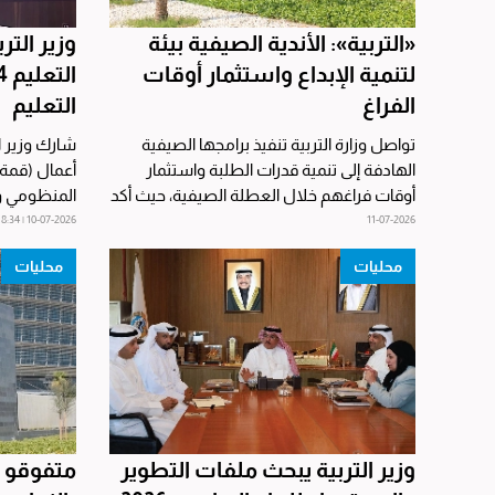
«التربية»: الأندية الصيفية بيئة
وزير التر
لتنمية الإبداع واستثمار أوقات
الفراغ
التعليم
تواصل وزارة التربية تنفيذ برامجها الصيفية
شارك وزير ا
الهادفة إلى تنمية قدرات الطلبة واستثمار
أوقات فراغهم خلال العطلة الصيفية، حيث أكد
المنظومي و
مدير إدارة...
الهدف 4 من أهداف التنمية...
10-07-2026 | 18:34
11-07-2026
محليات
محليات
وزير التربية يبحث ملفات التطوير
متفوقو ال