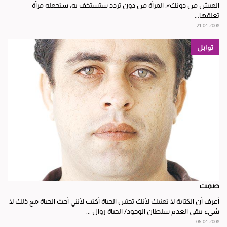
العيش من دونك»، المرأة من دون تردد ستستخف به، ستجعله مرآة
تعلقها...
21-04-2008
توابل
صمت
أعرف أن الكتابة لا تعنيكِ لأنك تحبّين الحياة أكتب لأنني أحبّ الحياة مع ذلك لا
شيء يبقى العدم سلطان الوجود/ الحياة زوال ...
06-04-2008