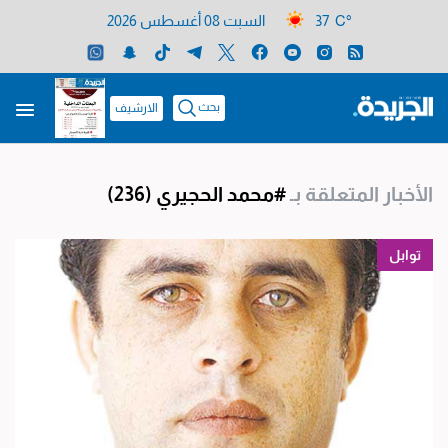
37 C°
السبت 08 أغسطس 2026
بحث
الارشيف
الأخبار المتعلقة بـ
#محمد الحجيري
(236)
توابل