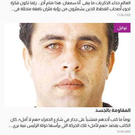
العالم حذاء، الذكريات ما يبقى. أنا سمعان. هذا منام آخر... ربّما تكون فكرة
لجوء أصحاب القطط الذين يشمئزون من رؤية فئران نافقة متحللة في...
17-06-2008
توابل
المقاومة بالجسد
يوماً ما كتب أحدهم منتشياً على جدار في شارع الحمراء «نعم لا أمل»، كان
الكاتب يقصد «نعم لأمل» تلك الحركة التي يرأسها دولة الرئيس نبيه بري....
10-06-2008