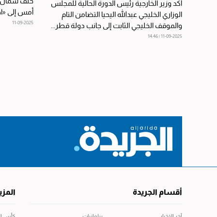
حلف شمال ال
أكد وزير الخارجية رئيس الدورة الحالية للمجلس
أمس إلى «ا
الوزاري الخليجي عبدالله اليحيا التضامن التام
الطائرات ال
11-09-2025
والموقف الخليجي الثابت إلى جانب دولة قطر...
11-09-2025 | 14:46
أقسام الجريدة
المزي
آخر الاخبار
برلمانيات
كأس العال