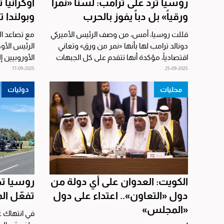
روسيا ترد على ترامب: لسنا «نمراً
أوكرانيا
ورقياً» بل دباً يفوز بالحرب
وبولندا ت
قللت روسيا، أمس، من وصف الرئيس الأميركي
مع تصاعد ال
دونالد ترامب لها بأنها «نمر من ورق» وتعاني
الرئيس الأو
اقتصادياً، مؤكدة أنها تتقدم على كل الجبهات
الأوروبيين 
في...
دفاع جوي...
17-09-2025
25-09-2025
محليات
دوليات
الكويت: العدوان على أي دولة من
روسيا تخت
دول «التعاون».. اعتداء على دول
تفعّل الم
«المجلس»
في انتهاك 