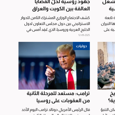
 تشعل
جهود روسية لحلّ القضايا
ية
العالقة بين الكويت والعراق
تابعة
كشف الاجتماع الوزاري المشترك الثامن للحوار
النيران
الاستراتيجي بين دول مجلس التعاون لدول
ية على
الخليج العربية وروسيا، الذي عُقِد أمس في
مدينة سوتشي...
12-09-2025
دوليات
خ
ترامب: مستعد للمرحلة الثانية
ة؟
من العقوبات على روسيا
ن التنبؤ
قال الرئيس الأمريكي دونالد ترامب اليوم الأحد