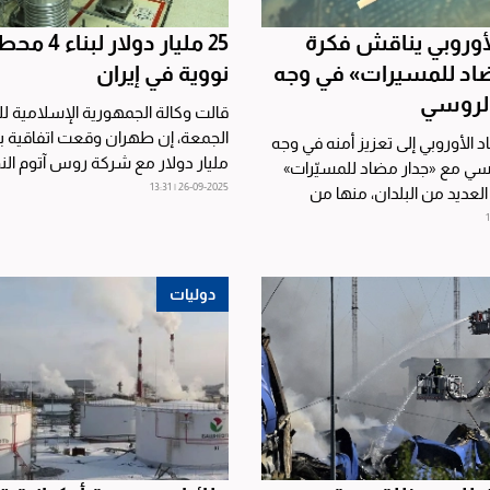
الأوروبي يناقش فكرة
25 مليار دولار لب
ضاد للمسيرات» في وجه
نووية في إيران
الروسي
قالت وكالة الجمهورية الإسلامية للأن
د الأوروبي إلى تعزيز أمنه في وجه
مليار دولار مع شركة روس آتوم الن
وسي مع «جدار مضاد للمسيّرات»
الحكومية...
26-09-2025 | 13:31
العديد من البلدان، منها من
دوليات