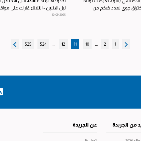
أطلسي (ناتو)، تعرّضت بولندا
بحدودها أو تداعياتها، شنّ الاحتلال ا
ختراق جوي لعدد ضخم من
ليل الاثنين - الثلاثاء غارات على موا
مسيّرة شكّل بعضها...
عمق...
10-09-2025
525
524
...
12
11
10
...
2
1
د من الجريدة
عن الجريدة
م 2026
إتصل بنا