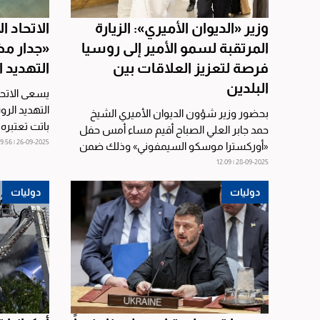
وزير «الديوان الأميري»: الزيارة
الاتحاد 
المرتقبة لسمو الأمير إلى روسيا
«جدار م
فرصة لتعزيز العلاقات بين
التهديد 
البلدين
يسعى الاتحا
التهديد الر
بحضور وزير شؤون الديوان الأميري الشيخ
باتت تعتبره 
حمد جابر العلي الصباح أقيم مساء أمس حفل
تعرّض...
26-09-2025 | 19:56
«أوركسترا موسكو السيمفوني» وذلك ضمن
فعاليات مهرجان «مواسم...
28-09-2025 | 12:09
دوليات
دوليات