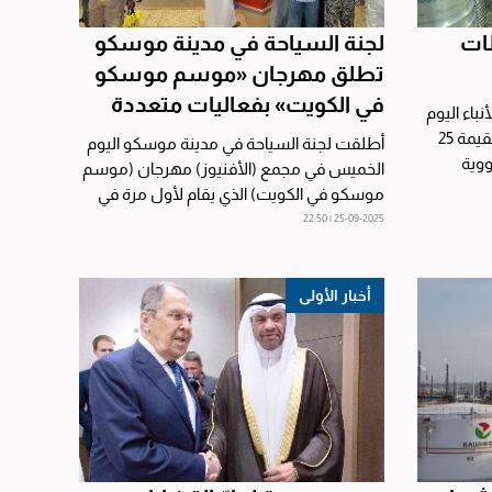
ناء 4 محطات
لجنة السياحة في مدينة موسكو
تطلق مهرجان «موسم موسكو
في الكويت» بفعاليات متعددة
باء اليوم
الجمعة، إن طهران وقعت اتفاقية بقيمة 25
أطلقت لجنة السياحة في مدينة موسكو اليوم
ووية
الخميس في مجمع (الأفنيوز) مهرجان (موسم
موسكو في الكويت) الذي يقام لأول مرة في
الشرق الأوسط ويستمر...
25-09-2025 | 22:50
أخبار الأولى