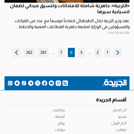
«التربية»: جاهزية شاملة للامتحانات وتنسيق ميداني لضمان
انسيابية سيرها
عقد وزير التربية جلال الطبطبائي اجتماعاً موسعاً مع عدد من القيادات
والمسؤولين في الوزارة لمتابعة جاهزية القطاعات المعنية والخطط...
03-06-2026 | 11:59
262
261
...
7
6
5
...
2
1
أقسام الجريدة
آخر الاخبار
برلمانيات
فيديو
اقتصاد
أخبار الاولى
توابل
مقالات
دوليات