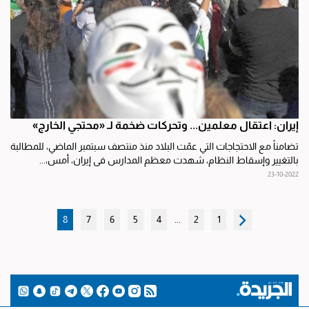
إيران: اعتقال معلمين... وتحركات ضخمة لـ «محتجي الخارج»
تضامناً مع الاحتجاجات التي عمّت البلاد منذ منتصف سبتمبر الماضي، للمطالبة
بالتغيير وإسقاط النظام، شهدت معظم المدارس في إيران، أمس،...
23-10-2022
8
7
6
5
4
...
2
1