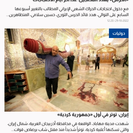
مع دخول احتجاجات الحراك الشعبي الإيراني المطالب بالتغيير أسبوعها
السابع على التوالي، هدد قائد الحرس الثوري، حسين سلامي، المتظاهرين...
29-10-2022 | 12:28
دوليات
إيران: توتر في أول «جمهورية كردية»
شهدت مدينة مهاباد، الواقعة في محافظة أذربيجان الغربية، شمال إيران،
والتي تسكنها أغلبية كردية، توتراً شديداً منذ مقتل شاب برصاص قوات...