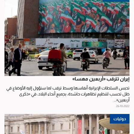
إيران تترقب «أربعين مهسا»
تحبس السلطات الإيرانية أنفاسها وسط ترقب لما ستؤول إليه الأوضاع في
ظل تحسب لتنظيم تظاهرات حاشدة، بجميع أنحاء البلاد، في «ذكرى
أربعين»...
26-10-2022
دوليات