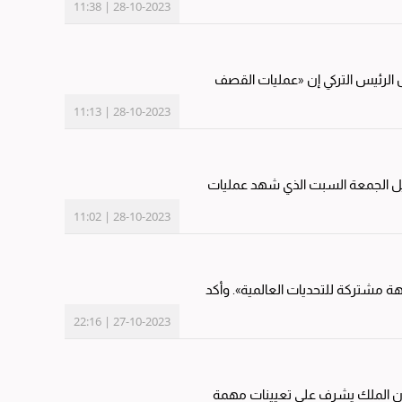
28-10-2023 | 11:38
 رجب طيب إردوغان إسرائيل السبت بـ«وقف هذا الجنون فوراً» و«وضع حد لهجماتها»، في رسالة عبر منصة «اكس». وقال الرئيس التركي إن «عمليات القصف
28-10-2023 | 11:13
حماس خلال ليل الجمعة السبت الذي شهد عمليات
28-10-2023 | 11:02
أجرى الرئيس الأميركي جو بايدن الجمعة محادثات مع وزير الخارجية الصيني وانغ يي، داعياً الصين إلى العمل مع الولايات المتحدة من أجل «مواجهة مشتركة للتحديات العالمية». وأكد
27-10-2023 | 22:16
للبلاد. ورغم أن المنصب شرفي إلى حد بعيد، إلا أن الملك يشرف على تعيينات مهمة