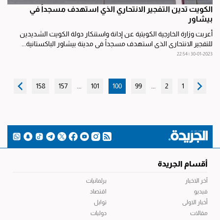
الكويت تدين التفجير الانتحاري الذي استهدف مسجداً في
بيشاور
أعربت وزارة الخارجية الكويتية عن إدانة واستنكار دولة الكويت الشديدين
للتفجير الانتحاري الذي استهدف مسجداً في مدينة بيشاور الباكستانية...
30-01-2023 | 22:54
158
157
...
101
100
99
...
2
1
أقسام الجريدة
آخر الاخبار
برلمانيات
فيديو
اقتصاد
أخبار الاولى
توابل
مقالات
دوليات