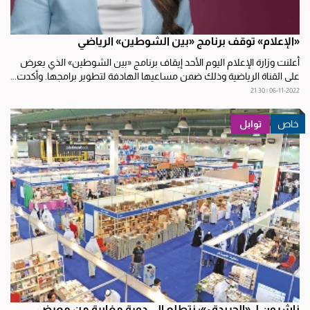
«الإعلام» توقف برنامج «بين الشوطين» الرياضي
أعلنت وزارة الإعلام اليوم الأحد إيقاف برنامج «بين الشوطين» الذي يعرض
على القناة الرياضية وذلك ضمن مساعيها الهادفة لتطوير برامجها. وأكدت...
06-11-2022 | 21:30
توابل
ناشرون لـ «الجريدة•»: نتطلع إلى دورة مغايرة من معرض