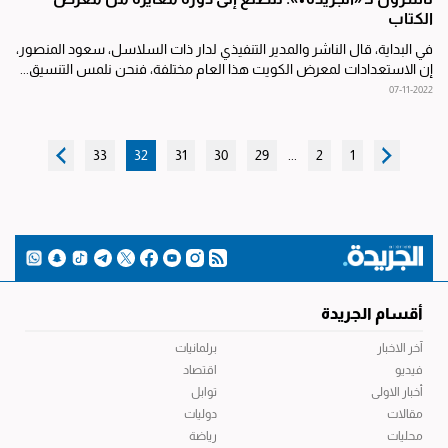
الكتاب
في البداية، قال الناشر والمدير التنفيذي لدار ذات السلاسل، سعود المنصور،
إن الاستعدادات لمعرض الكويت هذا العام مختلفة، فنحن نلمس التنسيق...
07-11-2022
33
32
31
30
29
...
2
1
أقسام الجريدة
آخر الاخبار
برلمانيات
فيديو
اقتصاد
أخبار الاولى
توابل
مقالات
دوليات
محليات
رياضة