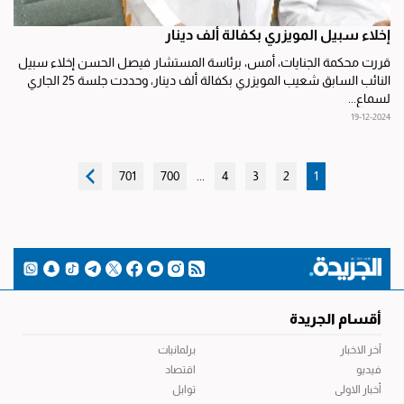
إخلاء سبيل المويزري بكفالة ألف دينار
قررت محكمة الجنايات، أمس، برئاسة المستشار فيصل الحسن إخلاء سبيل
النائب السابق شعيب المويزري بكفالة ألف دينار، وحددت جلسة 25 الجاري
لسماع...
19-12-2024
701
700
...
4
3
2
1
أقسام الجريدة
آخر الاخبار
برلمانيات
فيديو
اقتصاد
أخبار الاولى
توابل