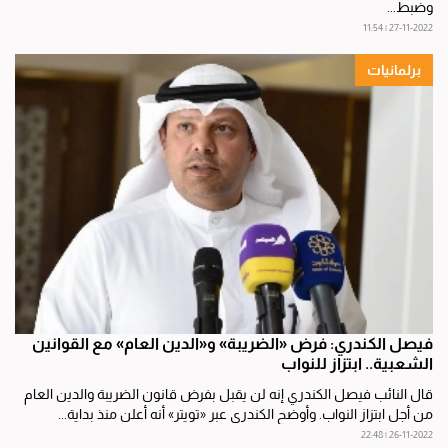
وضبط...
27-11-2022 | 11:54
برلمانيات
فيصل الكندري: فرض «الضريبة» و«الدين العام» مع القوانين
الشعبية.. ابتزاز للنواب
قال النائب فيصل الكندري إنه لن يقبل بفرض قانون الضريبة والدين العام
من أجل ابتزاز النواب. وأوضح الكندري عبر «تويتر» أنه أعلن منذ بداية...
26-11-2022 | 22:48