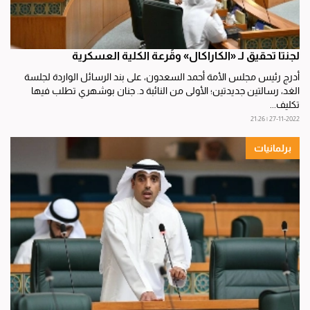
لجنتا تحقيق لـ «الكاراكال» وقُرعة الكلية العسكرية
أدرج رئيس مجلس الأمة أحمد السعدون، على بند الرسائل الواردة لجلسة
الغد، رسالتين جديدتين؛ الأولى من النائبة د. جنان بوشهري تطلب فيها
تكليف...
27-11-2022 | 21:26
برلمانيات