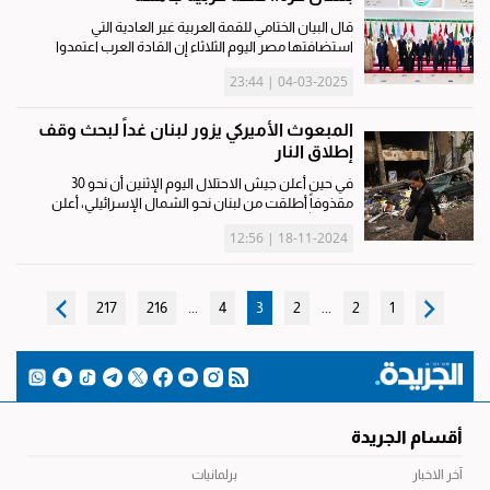
قال البيان الختامي للقمة العربية غير العادية التي
استضافتها مصر اليوم الثلاثاء إن القادة العرب اعتمدوا
الخطة المصرية بشأن التعافي المبكر وإعادة إعمار غزة
04-03-2025 | 23:44
باعتبارها خطة عربية جامعة. وأضاف البيان أن أي محاولات
آثمة...
المبعوث الأميركي يزور لبنان غداً لبحث وقف
إطلاق النار
في حين أعلن جيش الاحتلال اليوم الإثنين أن نحو 30
مقذوفاً أطلقت من لبنان نحو الشمال الإسرائيلي، أعلن
«حزب الله» في أربعة بيانات منفصلة أن عناصره استهدفوا،
18-11-2024 | 12:56
اليوم، تجمعاً لقوات إسرائيلية جنوبي بلدة الخيام في جنوب
لبنان،...
217
216
...
4
3
2
...
2
1
أقسام الجريدة
آخر الاخبار
برلمانيات