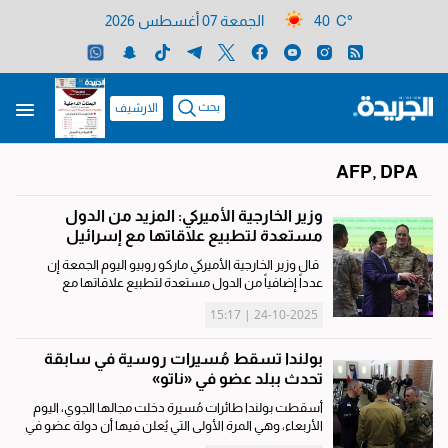
40 C°
الجمعة 07 أغسطس 2026
بحث
الارشيف
AFP, DPA
وزير الخارجية الأميركي: المزيد من الدول
مستعدة لتطبيع علاقاتها مع إسرائيل
قال وزير الخارجية الأميركي ماركو روبيو اليوم الجمعة إن
عدداً إضافياً من الدول مستعدة لتطبيع علاقاتها مع
إسرائيل «لكن القرار سيعتمد على اتفاق إقليمي واسع».
24-10-2025 | 15:17
وصرح روبيو في مركز التنسيق الأميركي المدني العسكري
الجديد قرب...
بولندا تسقط مُسيرات روسية في سابقة
تحدث ببلد عضو في «ناتو»
أسقطت بولندا طائرات مُسيرة دخلت مجالها الجوي، اليوم
الأربعاء، وهي المرة الأولى التي يُعلن فيها أن دولة عضو في
حلف شمال الأطلسي «ناتو» لجأت إلى إطلاق النار خلال