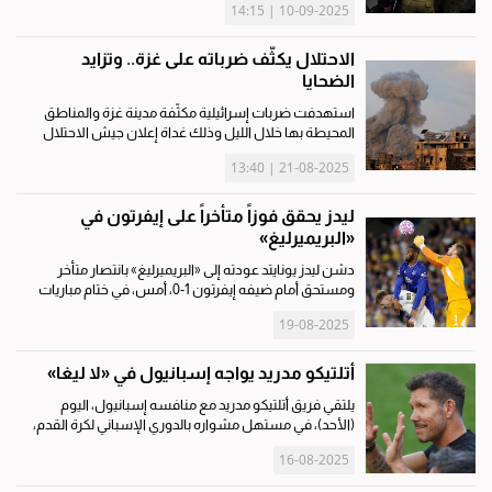
10-09-2025 | 14:15
حرب روسيا في أوكرانيا. وقالت بولندا إن 19 جسماً دخلت
مجالها...
الاحتلال يكثّف ضرباته على غزة.. وتزايد
الضحايا
استهدفت ضربات إسرائيلية مكثّفة مدينة غزة والمناطق
المحيطة بها خلال الليل وذلك غداة إعلان جيش الاحتلال
الإسرائيلي بدء العمليات التمهيدية للسيطرة على المدينة.
21-08-2025 | 13:40
وكانت إسرائيل أقرّت الأربعاء خطة عسكرية للسيطرة على
مدينة...
ليدز يحقق فوزاً متأخراً على إيفرتون في
«البريميرليغ»
دشن ليدز يونايتد عودته إلى «البريميرليغ» بانتصار متأخر
ومستحق أمام ضيفه إيفرتون 1-0، أمس، في ختام مباريات
المرحلة الأولى من الدوري الإنكليزي لكرة القدم، وسجل
19-08-2025
الألماني لوكاس نميتشا هدف الفوز الذي أطلق فرحة
مشجعي ليدز على...
أتلتيكو مدريد يواجه إسبانيول في «لا ليغا»
يلتقي فريق أتلتيكو مدريد مع منافسه إسبانيول، اليوم
(الأحد)، في مستهل مشواره بالدوري الإسباني لكرة القدم،
في وقت يواجه سلتا فيغو نظيره خيتافي، ويلتقي أتلتيك
16-08-2025
بلباو مع إشبيلية ضمن الجولة الافتتاحية للبطولة. وكان
أتلتيكو...