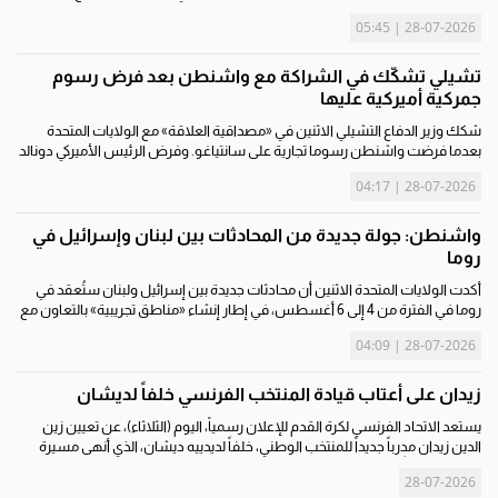
دفاع حلف شمال الأطلسي. وقال وكيل وزارة الدفاع «البنتاغون» إلبريدج كولبي...
28-07-2026 | 05:45
تشيلي تشكّك في الشراكة مع واشنطن بعد فرض رسوم
جمركية أميركية عليها
شكك وزير الدفاع التشيلي الاثنين في «مصداقية العلاقة» مع الولايات المتحدة
بعدما فرضت واشنطن رسوما تجارية على سانتياغو. وفرض الرئيس الأميركي دونالد
ترامب الجمعة رسوما جمركية تتراوح بين 10% و12.5% على 60 شريكا تجاريا مبررا...
28-07-2026 | 04:17
واشنطن: جولة جديدة من المحادثات بين لبنان وإسرائيل في
روما
أكدت الولايات المتحدة الاثنين أن محادثات جديدة بين إسرائيل ولبنان ستُعقد في
روما في الفترة من 4 إلى 6 أغسطس، في إطار إنشاء «مناطق تجريبية» بالتعاون مع
الجيش اللبناني. وقال مسؤول في وزارة الخارجية طالبا عدم كشف هويته، إن...
28-07-2026 | 04:09
زيدان على أعتاب قيادة المنتخب الفرنسي خلفاً لديشان
يستعد الاتحاد الفرنسي لكرة القدم للإعلان رسمياً، اليوم (الثلاثاء)، عن تعيين زين
الدين زيدان مدرباً جديداً للمنتخب الوطني، خلفاً لديدييه ديشان، الذي أنهى مسيرة
امتدت 14 عاماً، قاد خلالها «الزرق» إلى إنجازات بارزة،...
28-07-2026