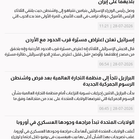
بلديهما على إيران
وصل رئيس الوزراء الإسرائيلي بنيامين نتنياهو إلى واشنطن حيث يلتقي الثلاثاء
الرئيس الأميركي دونالد ترامب في البيت الأبيض، للمرة الأولى منذ بدء الحرب التي
شنها بلداهما معا على إيران والتي تخللتها توترات في العلاقة...
28-07-2026 | 11:21
إسرائيل تعلن اعتراض مسيّرة قرب الحدود مع الأردن
قال الجيش الإسرائيلي الثلاثاء إنه اعترض مسيّرة قرب الحدود الأردنية وإنه يتحقق
من مصدر إطلاقها. وأوضح «قبل قليل، اعترض سلاح الجو الإسرائيلي طائرة مسيّرة
في منطقة الحدود مع الأردن» مضيفا أنها «لم تدخل الأجواء...
28-07-2026 | 06:54
البرازيل تلجأ إلى منظمة التجارة العالمية بعد فرض واشنطن
الرسوم الجمركية الجديدة
بدأت البرازيل الاثنين إجراءات تسوية النزاعات أمام منظمة التجارة العالمية بشأن
الرسوم الجمركية التي تفرضها الولايات المتحدة على عدد من منتجاتها، وفق ما
أعلنت وزارة الخارجية. وجاء في بيان صادر عن الوزارة أن «البرازيل...
28-07-2026 | 06:45
الولايات المتحدة تبدأ مراجعة وجودها العسكري في أوروبا
أعلنت الولايات المتحدة الاثنين أنها بدأت مراجعة وجودها العسكري في أوروبا،
عقب تصريحات بهذا الشأن أدلى بها بيت هيغسيث في يونيو خلال اجتماع لوزراء