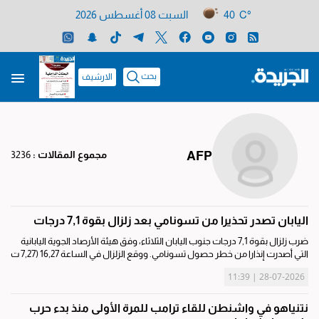
40 C°
السبت 08 أغسطس 2026
بحث
الارشيف
AFP
مجموع المقالات :
3236
اليابان تصدر تحذيرا من تسونامي بعد زلزال بقوة 7,1 درجات
ضرب زلزال بقوة 7,1 درجات جنوب اليابان الثلاثاء، وفق هيئة الأرصاد الجوية اليابانية
التي أصدرت إنذارا من خطر حصول تسونامي. ووقع الزلزال في الساعة 16,27 (7,27 ت
غ) في جزيرة كيوشو وبلغت شدّته أعلى درجة على سلّم شيندو الياباني...
28-07-2026 | 11:39
نتنياهو في واشنطن للقاء ترامب للمرة الأولى منذ بدء حرب