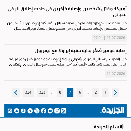
أميركا: مقتل شخصين وإصابة 5 آخرين في حادث إطلاق نار في
سياتل
قال متحدث باسم إدارة الإطفاء في مدينة سياتل الأميركية إن إطلاق نار أسفر عن
مقتل شخصين وإصابة خمسة آخرين، من بينهم طفل، مساء يوم الأحد خلال
مهرجان شعبى للطعام بالقرب من برج «سبيس نيدل» في سياتل. واندلع إطلاق
27-07-2026 | 07:04
النار في حدود...
إصابة غوميز تُعكّر بداية حقبة إيراولا مع ليفربول
قال المدرب الإسباني لليفربول أندوني إيراولا إن إصابة جو غوميز خلال فوز فريقه
الودي على سندرلاند، كانت «أسوأ خبر» في بداية عهده مع بطل الدوري الإنكليزي
لكرة القدم 20 مرة. وكان إيراولا يشرف على أول مباراة له منذ قدومه من...
26-07-2026
324
323
...
8
7
6
...
2
1
أقسام الجريدة