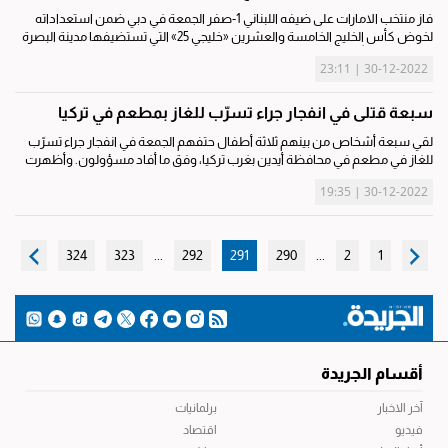
فاز منتخب الامارات على ضيفه اللبناني 1-صفر الجمعة في دبي ضمن استعداداته
لخوض كأس الخليج الخامسة والعشرين «خليجي 25» التي تستضيفها مدينة البصرة
العراقية اعتباراً من 6 يناير. وسجل سيباستيان تاليابوي هدف المباراة الوحيد في...
30-12-2022 | 23:11
سبعة قتلى في انفجار جراء تسرّب للغاز بمطعم في تركيا
لقي سبعة أشخاص من بينهم ثلاثة أطفال حتفهم الجمعة في انفجار جراء تسرّب
للغاز في مطعم في محافظة أيدين بغرب تركيا، وفق ما أفاد مسؤولون. وأظهرت
لقطات متلفزة أنقاضا متفحمة للمطعم المكوّن من طابقين بعد أن تطايرت
30-12-2022 | 19:35
نوافذه...
324
323
...
292
291
290
...
2
1
أقسام الجريدة
آخر الاخبار
برلمانيات
فيديو
اقتصاد