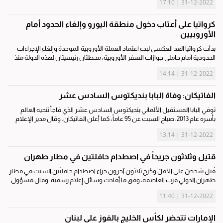
31-12-2022 | 17:10
كرواتيا على أعتاب دخول منطقة اليورو وإلغاء الحدود أمام
الأوروبيين
بدأت كرواتيا العد العكسي لبدء اعتماد العملة الأوروبية الموحدة وإلغاء الإجراءات
الحدودية أمام حاملي جوازات السفر الأوروبية، محطتان رئيسيتان لهذه الدولة منذ
انضمامها للاتحاد الأوروبي قبل نحو عقد من الزمن. عند منتصف ليل...
31-12-2022 | 14:14
الفاتيكان: وفاة البابا بنديكتوس السادس عشر
توفي البابا المستقيل الألماني بنديكتوس السادس عشر الذي فاجأ تنحيه العالم
بأسره عام 2013، صباح السبت عن 95 عاماً، كما أعلن الفاتيكان. وقال مدير الإعلام
لدى الكرسي الرسولي ماتيو بروني في بيان «يؤسفني أن أعلن أن البابا...
31-12-2022 | 13:14
قتيل وثلاثون جريحاً في اصطدام حافلتين في مطار طهران
قُتل شخصٌ على الأقلّ وجُرح ثلاثون آخرون جراء اصطدام حافلتَين السبت في مطار
طهران الدولي قرب العاصمة، وفق ما أفادت وسائل إعلام رسمية. وقال مسؤول
في الشرطة في مطار الإمام الخميني الدولي للتلفزيون الرسمي، «للأسف، سقط...
31-12-2022 | 11:40
الإمارات تتحضر لكأس الخليج بالفوز على لبنان