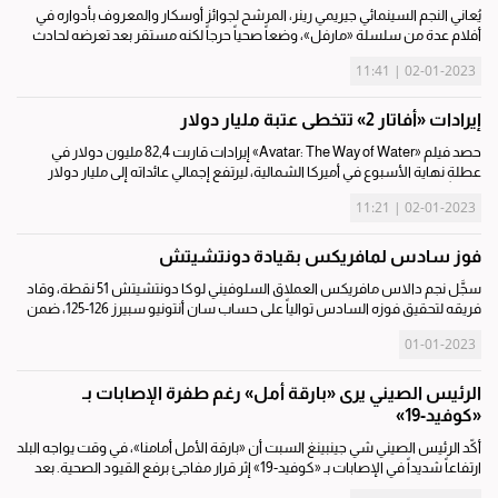
يُعاني النجم السينمائي جيريمي رينر، المرشح لجوائز أوسكار والمعروف بأدواره في
أفلام عدة من سلسلة «مارفل»، وضعاً صحياً حرجاً لكنه مستقر بعد تعرضه لحادث
على الثلج، على ما أفاد ممثل عنه لوسائل إعلام أميركية الأحد. وقال...
02-01-2023 | 11:41
إيرادات «أفاتار 2» تتخطى عتبة مليار دولار
حصد فيلم «Avatar: The Way of Water» إيرادات قاربت 82,4 مليون دولار في
عطلة نهاية الأسبوع في أميركا الشمالية، ليرتفع إجمالي عائداته إلى مليار دولار
عالمياً في وقت شبه قياسي، على ما أفادت شركة إكزبيتر ريليشنز. ووصلت إيرادات
02-01-2023 | 11:21
فيلم...
فوز سادس لمافريكس بقيادة دونتشيتش
سجَّل نجم دالاس مافريكس العملاق السلوفيني لوكا دونتشيتش 51 نقطة، وقاد
فريقه لتحقيق فوزه السادس توالياً على حساب سان أنتونيو سبيرز 126-125، ضمن
منافسات دوري كرة السلة الأميركي للمحترفين. وأضاف دونتشيتش إلى رصيده
01-01-2023
التهديفي 9...
الرئيس الصيني يرى «بارقة أمل» رغم طفرة الإصابات بـ
«كوفيد-19»
أكّد الرئيس الصيني شي جينبينغ السبت أن «بارقة الأمل أمامنا»، في وقت يواجه البلد
ارتفاعاً شديداً في الإصابات بـ «كوفيد-19» إثر قرار مفاجئ برفع القيود الصحية. بعد
ثلاث سنوات من ظهور أولى حالات فيروس كورونا في ووهان، أنهت...