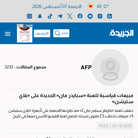
40 C°
الجمعة 07 أغسطس 2026
بحث
الارشيف
AFP
مجموع المقالات :
3232
مبيعات قياسية للعبة «سبايدر مان» الجديدة على «بلاي
ستيشن»
حققت لعبة «مارفلز سبايدر مان 2» منذ طرحها الجمعة على أجهزة «بلاي ستيشن
5»، مبيعات تخطت 2,5 مليون نسخة، لتصبح لعبة الفيديو الأسرع مبيعاً في تاريخ
وحدة التحكم العائدة لـ«سوني» في الساعات الـ24 بعد طرحها، على ما ذكرت
24-10-2023 | 10:23
المجموعة...