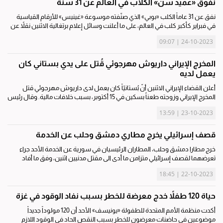
نفوق «عميد سن» الكلاب في العالم عن 31 سنة
نفق عن 31 عاماً الكلب «بوبي» الذي صنّفته موسوعة «غينيس» للأرقام القياسية
في فبراير كأكبر كلب في العالم، على ما أعلنت وسائل إعلام برتغالية الاثنين نقلاً عن
صاحبه الذي يُقيم في قرية صغيرة وسط البرتغال. وقال ليونيل كوستا...
24-10-2023 | 09:07
المخرج الإيراني داريوش مهرجوئي قُتل على يدي بستاني كان
يعمل لديه
أعلن القضاء الإيراني الاثنين أنّ بُستانيّاً كان يعمل لدى داريوش مهرجوئي قتل
المخرج الإيراني وزوجته طعناً بسكين في 15 أكتوبر، بسبب خلافات مالية. وقال رئيس
السلطة القضائية في مقاطعة ألبرز القريبة من طهران حسين فاضلي...
23-10-2023 | 13:59
قصف إسرائيلي يخرج مطاري دمشق وحلب عن الخدمة
خرج مطارا دمشق وحلب، المطاران الرئيسيان في سورية عن الخدمة الأحد جراء
تعرضهما لقصف إسرائيلي متزامن ما أدى الى مقتل مدنيين اثنين، وفق ما أفاد
الإعلام الرسمي السوري، كما أعلنت وزارة النقل تحويل الرحلات الجوية من...
22-10-2023 | 18:45
حياة 120 طفلاً خدج معرضة للخطر بسبب نفاد الوقود في غزة
أكدت منظمة الأمم المتحدة للطفولة «يونيسف» الأحد أن 120 مولوداً جديداً
موضوعين في حاضنات معرضون للخطر بسبب النقص الحاد في الوقود اللازم