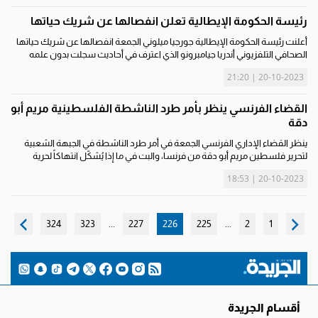
رئيسة الحكومة الإيطالية تعلن انفصالها عن شريك حياتها
أعلنت رئيسة الحكومة الإيطالية جورجيا ميلوني الجمعة انفصالها عن شريك حياتها
الصحافي التلفزيوني أندريا جيامبرونو الذي اعترف في أحاديث سجلت بدون علمه
بإقامة علاقة مع امرأة أخرى. وقد أنجبت ميلوني البالغة من العمر 46 عاماً،...
20-10-2023 | 21:20
القضاء الفرنسي ينظر بأمر طرد الناشطة الفلسطينية مريم أبو
دقة
ينظر القضاء الإداري الفرنسي الجمعة في أمر طرد الناشطة في الجبهة الشعبية
لتحرير فلسطين مريم أبو دقة من فرنسا، والبت في ما إذا يُشكّل انتهاكاً لحرية
التعبير أو هو إجراء ضروري في «سياق متفجر». ودخلت أبو دقة إلى فرنسا بشكل...
20-10-2023 | 18:53
324
323
...
227
226
225
...
2
1
أقسام الجريدة