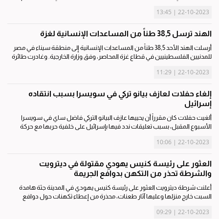
لتشغيل مولدات الكهرباء في المستشفيات. واستشهد أكثر من 1750 طفلاً من
22-10-2023 | 13:45
أصل 4385 شهيداً في...
الهند ترسل 38,5 طناً من المساعدات الإنسانية لغزة
أرسلت الهند الأحد 38,5 طناً من المساعدات الإنسانية إلى منطقة سيناء في مصر
للمدنيين الفلسطينيين في قطاع غزة المحاصر، وفق وزارة الخارجية. وغادرت طائرة
شحن تابعة لسلاح الجو الهندي من طراز «سي-17» محملة بنحو 6,5 أطنان من...
22-10-2023 | 11:29
إلغاء حفلات لعازف بيانو تركي في سويسرا بسبب انتقاده
إسرائيل
ألغيت حفلات كان مقرراً أن يحييها عازف البيانو التركي فاضل ساي في سويسرا
الأسبوع المقبل، بسبب تعليقات ندد فيها بإسرائيل على خلفية حربها مع حركة
حماس في قطاع غزة، وفق ما أعلن الفنان ومجموعة «ميغروس» السويسرية
22-10-2023 | 10:06
المنظمة...
العثور على رئيسة كنيس يهودي مقتولة في ديترويت
والشرطة تحذر من التكهن بدوافع الجريمة
أعلنت شرطة ديترويت العثور على رئيسة كنيس يهودي في المدينة جثة هامدة
السبت خارج منزلها وعليها آثار طعنات، محذرة من إعطاء تكهنات حول دوافع
الجريمة. وطلبت الشرطة مساعدة مكتب التحقيقات الفدرالي «أف بي آي» في
22-10-2023 | 09:29
التحقيق بمقتل...