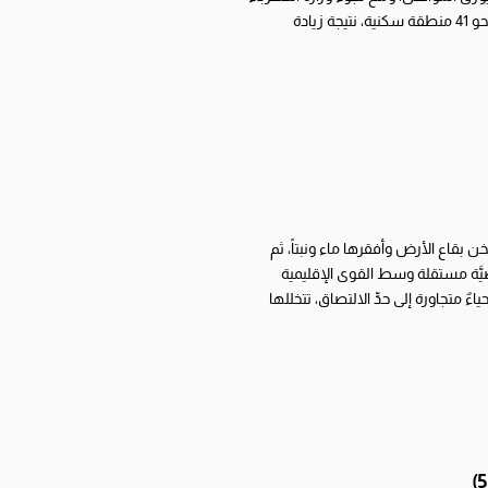
والماء قبل نحو أسبوع إلى الخيار المر، المتمثل في القطع المبرمج، الذي طال في يومه الأول نحو 41 منطقة سكنية، نتيجة زيادة
سخن بقاع الأرض وأفقرها ماء ونبتاً، ثم
َّة مستقلة وسط القوى الإقليمية
 متجاورة إلى حدِّ الالتصاق، تتخللها