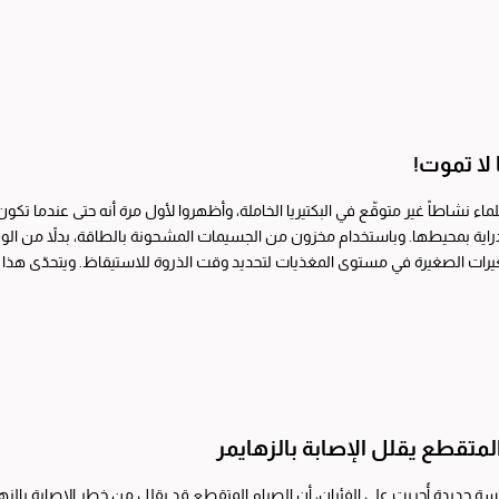
ية الكويتية لتقدم...
ا لا تموت!
اء نشاطاً غير متوقّع في البكتيريا الخاملة، وأظهروا لأول مرة أنه حتى عندما تكون 
اية بمحيطها. وباستخدام مخزون من الجسيمات المشحونة بالطاقة، بدلاً من الوقو
يرات الصغيرة في مستوى المغذيات لتحديد وقت الذروة للاستيقاظ. ويتحدّى هذا
ار المرض،...
لمتقطع يقلل الإصابة بالزهايمر
 جديدة أُجريت على الفئران، أن الصيام المتقطع قد يقلل من خطر الإصابة بالزه