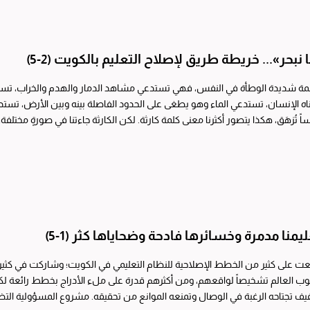
نبحر»... خريطة طريق لإصلاح التعليم بالكويت (2-5)
لمة شديدة الوطأة في النفس، فهي تستدعي مشاهد الدمار والهدم والخراب، تستدعي
اه الإنسان، تستدعي الماء وهو يطغى على الحدود الفاصلة بينه وبين الأرض، تستدعي
تُقْلَع، ونفوساً تُزهَق، هكذا يتصور أكثرنا معنى كلمة كارثة. لكن
ليمنا مدمرة وخسائرها فادحة وضحاياها كثر (1-5)
ت على كثير من الخطط الإصلاحية للنظام التعليمي في الكويت؛ وشاركت في كثير من
العالم تشخيصاً لواقعهم، ومن أكثرهم قدرة على ملء الأدراج بخطط رائعة لكن