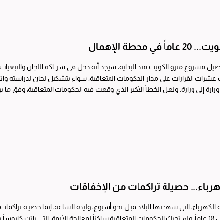
اً في محطة الإهمال
اصيل مشروع مترو الكويت منذ البداية، سيجد أنه دخل في شرباكة اللجان والتبعيات
رات القرارات على مدار الحكومات المتعاقبة، سواء بتشكيل لجان لدراسته واتخاذ
زارة إلى وزارة. ولعل الخطأ الأكبر الذي وقعت فيه الحكومات المتعاقبة، وفق ما ي
ص، الذي...
هرباء... حصيلة تراكمات من الإخفاقات
 الكهرباء، التي شهدتها البلاد قبل نحو أسبوع، وليدة الساعة، إنما حصيلة تراكما
قبل أكثر من 18 عاماً، ولم تحرك الحكومات المتعاقبة ساكناً لمعالجة الأزمة، التي باتت كا