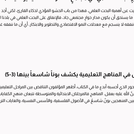
ديث عن أهمية البحث العلمي، فهذا من باب الحشو المؤذي لذكاء القارئ، لكني أجد 
ما يستحق أن يكون مدار حوارٍ مجتمعي جاد، فالإنفاق على البحث العلمي في بلدنا
 ننفقه لا ينسجم مع معدلات النمو الاقتصادي والتطوير والابتكار، أي أن ما ننفقه 
...
في المناهج التعليمية يكشف بوناً شاسعاً بينها (3-5)
ور الذي أحسبه أبدع ما في الكتاب، أظهر المؤلفون التناقض بين المراحل التعليمية
يقبله مَن مَنَّ الله عليه بعقل. المناهج فالمرحلتان الابتدائية والمتوسطة تتبعان
بين المنهجين بونٌ شاسعٌ في الأصول الفلسفية، والأسس النفسية، والغايات الترب
...