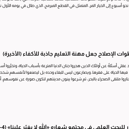
ات الإصلاح جعل مهنة التعليم جاذبة للأكفاء (الأخيرة)
اود عقلي أسئلةٌ عن أولئك الذين هجروا جنان الدنيا المترعة بأسباب الحياة، وتخيَّروا أ
ن فيها الحياة على فقرها، ويصارعون ليس للبقاء وحده بل ليصنعوا لأنفسهم شخصي
اروا ملتقى الصحراء بالبحر، ثم شرعوا يبنون مدينتهم لتكون صورة عن نفوسهم، أحياءٌ
 للبحث العلمي في مجتمعٍ شعاره «الله لا يغيّر علينا» (4-5)