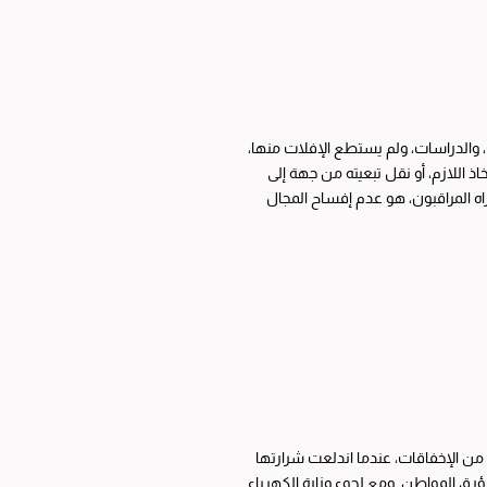
، والدراسات، ولم يستطع الإفلات منها،
 اللازم، أو نقل تبعيته من جهة إلى
راه المراقبون، هو عدم إفساح المجال
ت من الإخفاقات، عندما اندلعت شرارتها
بوساً يؤرق المواطن. ومع لجوء وزارة الكهرباء