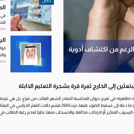
الم
في ا
للشؤ
وتعا
-2024
الي
موا
 بالرغم من اكتشاف أدوية
والن
الإق
-2024
مبتعثين إلى الخارج ثمرة مُرة بشجرة التعليم الذابلة
 «ظاهرة» في تقرير ديوان المحاسبة الصادر الشهر الفائت من فراغ، بل هي نتيجة
ة الرسوب المتكرر أو لارتكاب مخالفة، والانسحاب منها، نظرا لعدم رغبة الطالب في 
راسة،...