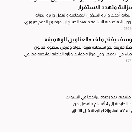
يزانية وتهدد الاستقرار
لبداية، أكدت وزيرة الشؤون الاجتماعية والعمل وزيرة الدولة
ون الاقتصادية السابقة د. هند الصبيح أن موضوع الدعم ضروري،
قبت عليه الحكومات...
25-08
وسف يفتح ملف «العناوين الوهمية»
صلاً طريقه نحو استعادة هيبة الدولة وفرض سطوة القانون
ظام في ربوعها، وفي موازاة حملات وزارة الداخلية لملاحقة مخالفي
امة، علمت «الجريدة»، من...
14-07
 طبيعية، بعد رصده لتزايدها في السنوات
الأخيرة، وهو ما دعاه إلى تسليط الضوء عليها، حيث2643 قسّم حالات التعثر الدراسي في البعثات الخارجية إلى 4 أقسام «الفصل من
استكمالها، وإلغاء البعثة قبل التحاق