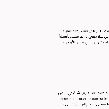
 النار تأكل بانتشارها ما أثمرته
 جبالاً تهوي، وأرضاً تنشق، وأشجاراً
 الكارثة جاءتنا في صورةٍ مختلفة، لم تكن من زلزالٍ ينفض الأرض ومَن
ها، ما عاد يعتريني شكٌّ في أننا من
ها محرومة من نعمة التنفيذ، فنحن
بذلك كالعفيف تجتاحه الرغبة في الوصال وتمنعه الموانع من تحقيقه. مشروع المسؤولية التضامنية في النظام التربوي الكويتي لقد