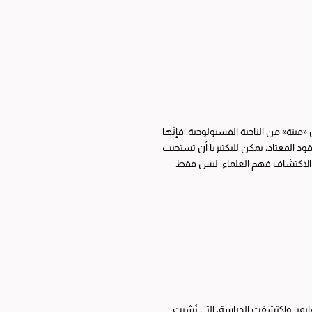
«ميتة» من الناحية الفسيولوجية، فإنّها
د المعتاد، يمكن للبكتيريا أن تستجيب
 الاكتشاف فهم العلماء، ليس فقط
ايمر. واكتشفت الدراسة، التي نُشرت