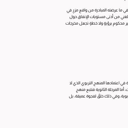
في ما عرضته المبادرة من واقع مزرٍ في
 الغني من أدنى مستويات الإنفاق حول
غير محكوم برؤيةٍ ولا خطةٍ تجعل مخرجات
 في اعتمادها المنهج التربوي الذي لا
 منهج الكفايات، أما المرحلة الثانوية فتتبع منهج
وية، وفي ذلك خلقٌ لفجوة عميقة، بل