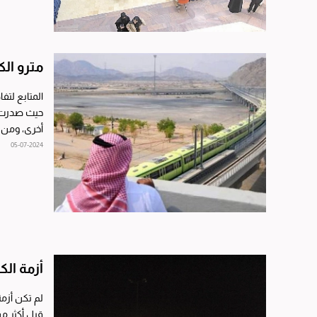
مترو الكويت... 20 عام
المتابع لتف
حيث صدرت عش
أخرى، ومن و
للقطاع الخا
05-07-2024
أزمة الك
لم تكن أزمة