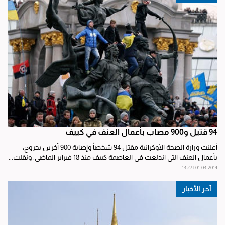
94 قتيل و900 مصاب بأعمال العنف في كييف
أعلنت وزارة الصحة الأوكرانية مقتل 94 شخصاًً وإصابة 900 آخرين بجروح،
بأعمال العنف التي اندلعت في العاصمة كييف منذ 18 فبراير الماضي. ونقلت...
01-03-2014 | 13:27
آخر الأخبار