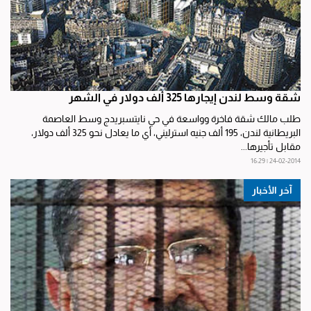
شقة وسط لندن إيجارها 325 ألف دولار في الشهر
طلب مالك شقة فاخرة وواسعة في حي نايتسبريدج وسط العاصمة
البريطانية لندن، 195 ألف جنيه استرليني، أي ما يعادل نحو 325 ألف دولار،
مقابل تأجيرها...
24-02-2014 | 16:29
آخر الأخبار