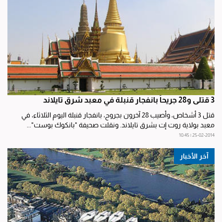
3 قتلى و28 جريحاً بانفجار قنبلة في معبد شرق تايلاند
قتل 3 أشخاص، وأصيب 28 آخرون بجروح، بانفجار قنبلة اليوم الثلاثاء، في
معبد بولاية روت إت بشرق تايلاند. ونقلت صحيفة "بانكوك بوست"...
25-02-2014 | 10:45
آخر الأخبار