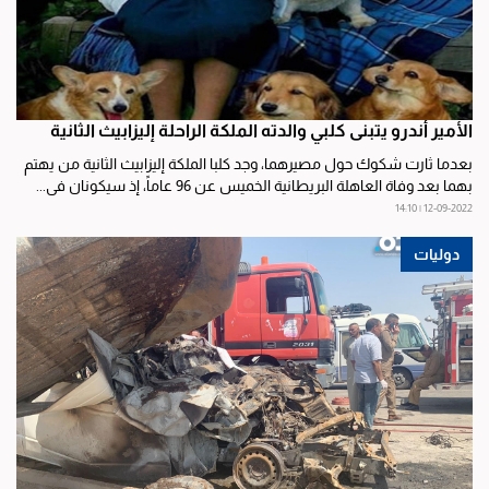
الأمير أندرو يتبنى كلبي والدته الملكة الراحلة إليزابيث الثانية
بعدما ثارت شكوك حول مصيرهما، وجد كلبا الملكة إليزابيث الثانية من يهتم
بهما بعد وفاة العاهلة البريطانية الخميس عن 96 عاماً، إذ سيكونان في...
12-09-2022 | 14:10
دوليات