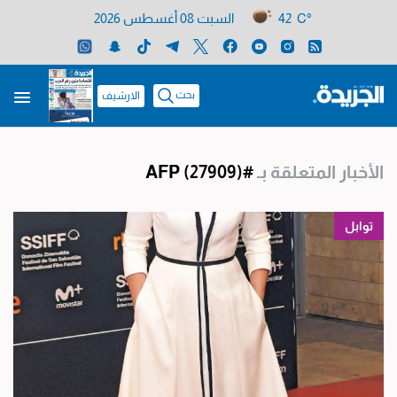
42 C°
السبت 08 أغسطس 2026
بحث
الارشيف
الأخبار المتعلقة بـ
#AFP
(27909)
توابل