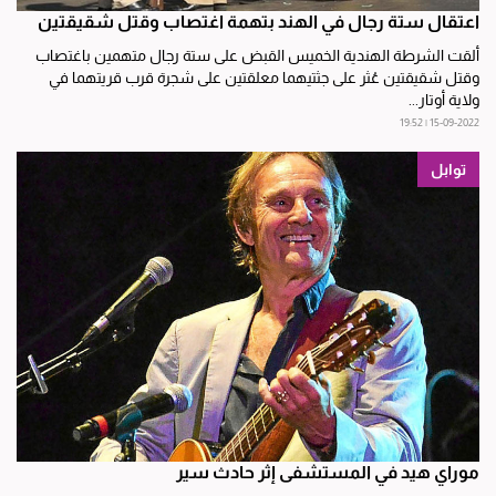
اعتقال ستة رجال في الهند بتهمة اغتصاب وقتل شقيقتين
ألقت الشرطة الهندية الخميس القبض على ستة رجال متهمين باغتصاب
وقتل شقيقتين عُثر على جثتيهما معلقتين على شجرة قرب قريتهما في
ولاية أوتار...
15-09-2022 | 19:52
توابل
موراي هيد في المستشفى إثر حادث سير