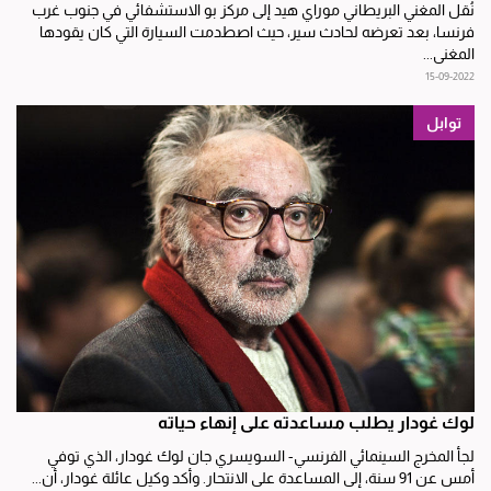
نُقل المغني البريطاني موراي هيد إلى مركز بو الاستشفائي في جنوب غرب
فرنسا، بعد تعرضه لحادث سير، حيث اصطدمت السيارة التي كان يقودها
المغني...
15-09-2022
توابل
لوك غودار يطلب مساعدته على إنهاء حياته
لجأ المخرج السينمائي الفرنسي- السويسري جان لوك غودار، الذي توفي
أمس عن 91 سنة، إلى المساعدة على الانتحار. وأكد وكيل عائلة غودار، أن...