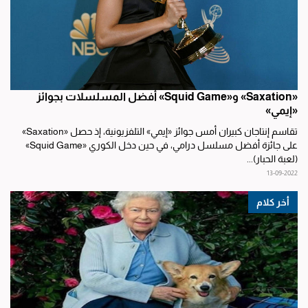
«Saxation» و«Squid Game» أفضل المسلسلات بجوائز
«إيمي»
تقاسم إنتاجان كبيران أمس جوائز «إيمي» التلفزيونية، إذ حصل «Saxation»
على جائزة أفضل مسلسل درامي، في حين دخل الكوري «Squid Game»
(لعبة الحبار)...
13-09-2022
أخر كلام