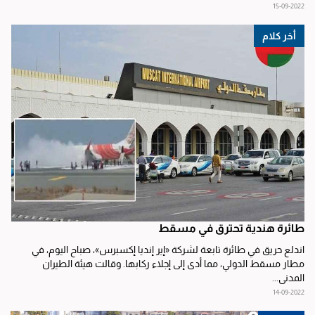
15-09-2022
أخر كلام
طائرة هندية تحترق في مسقط
اندلع حريق في طائرة تابعة لشركة «إير إنديا إكسبرس»، صباح اليوم، في
مطار مسقط الدولي، مما أدى إلى إجلاء ركابها. وقالت هيئة الطيران
المدني...
14-09-2022