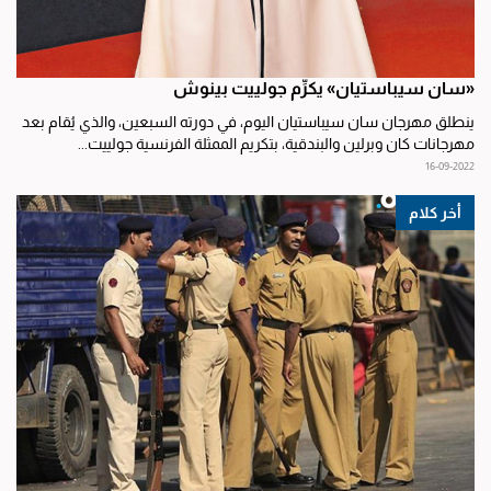
«سان سيباستيان» يكرِّم جولييت بينوش
ينطلق مهرجان سان سيباستيان اليوم، في دورته السبعين، والذي يُقام بعد
مهرجانات كان وبرلين والبندقية، بتكريم الممثلة الفرنسية جولييت...
16-09-2022
أخر كلام