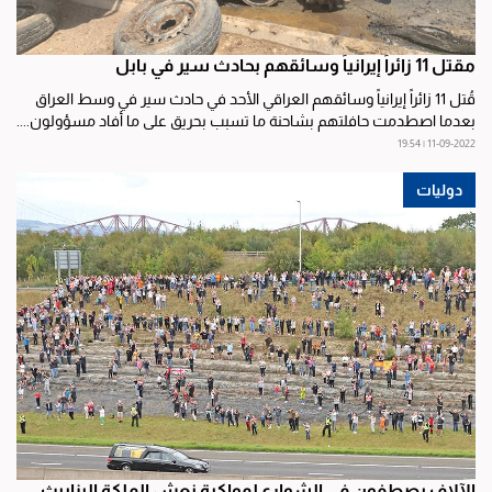
مقتل 11 زائراً إيرانياً وسائقهم بحادث سير في بابل
قُتل 11 زائراً إيرانياً وسائقهم العراقي الأحد في حادث سير في وسط العراق
بعدما اصطدمت حافلتهم بشاحنة ما تسبب بحريق على ما أفاد مسؤولون....
11-09-2022 | 19:54
دوليات
الآلاف يصطفون في الشوارع لمواكبة نعش الملكة إليزابيث