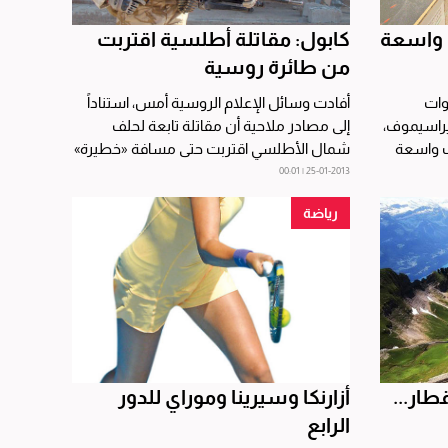
 واسعة
كابول: مقاتلة أطلسية اقتربت
من طائرة روسية
وات
أفادت وسائل الإعلام الروسية أمس، استناداً
يراسيموف،
إلى مصادر ملاحية أن مقاتلة تابعة لحلف
ب واسعة
شمال الأطلسي اقتربت حتى مسافة «خطيرة»
فوق كابول من طائرة...
25-01-2013 | 00:01
رياضة
لقطار...
أزارنكا وسيرينا وموراي للدور
الرابع