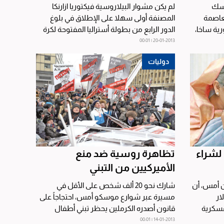
تسك
لم يكن مشوار البيلاروسية فيكتوريا ازارنكا
لعاصمة
المصنفة أولى سهلا على الإطلاق في بلوغ
ية ساخا،
الدور الرابع من بطولة أستراليا المفتوحة لكرة
المضرب،...
20-01-2013 | 00:01
دوليات
لشراء
تظاهرة روسية ضد منع
الأميركيين من التبني
ن أمس، أن
شارك نحو 20 ألف شخص على الأقل في
ار
مسيرة عبر شوارع موسكو أمس، احتجاجاً على
عسكرية
قانون أصدره الكرملين يحظر تبني أطفال
روس من قبل عائلات أميركية، ما...
14-01-2013 | 00:01