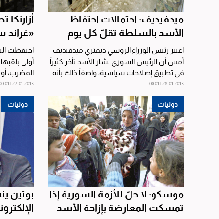
ميدفيديف: احتمالات احتفاظ
أزارنكا تح
الأسد بالسلطة تقلّ كل يوم
«غراند س
اعتبر رئيس الوزراء الروسي ديمتري ميدفيديف
احتفظت البي
أمس أن الرئيس السوري بشار الأسد تأخر كثيراً
أولى بلقبها 
في تطبيق إصلاحات سياسية، واصفاً ذلك بأنه
المضرب، أولى
«خطأ فادح...
27-01-2013 | 00:01
28-01-2013 | 00:01
دوليات
دوليات
موسكو: لا حلّ للأزمة السورية إذا
بوتين ين
تمسكت المعارضة بإزاحة الأسد
الإلكترون