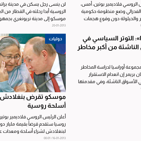
 الروسي فلاديمير بوتين، أمس،
لن ينسى رجل يسكن في مدينة برا
 الفدرالي وضع منظومة حكومية
الروسية أبدا رحلته في القطار من ا
بكر والحيلولة دون وقوع هجمات
موسكو إلى مدينة نريونغري بجمهور
...
حيث تمكن من البقاء على...
20-01-2013
»: التوتر السياسي في
دوليات
الناشئة من أكبر مخاطر
جموعة أوراسيا لدراسة المخاطر
ن بريمر إن انعدام الاستقرار
 الأسواق الناشئة، وفي مقدمتها
ن من...
موسكو تقرض بنغلادش 
أسلحة روسية
أعلن الرئيس الروسي فلاديمير بوتي
روسيا ستقدم قرضاً بقيمة مليار دول
لبنغلادش لشراء أسلحة ومعدات 
روسية الصنع. ونقلت...
16-01-2013 | 00:01