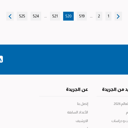
525
524
...
521
520
519
...
2
1
د من الجريدة
عن الجريدة
م 2026
إتصل بنا
م
الأعداد السابقة
ت و دراسات
الارشيف