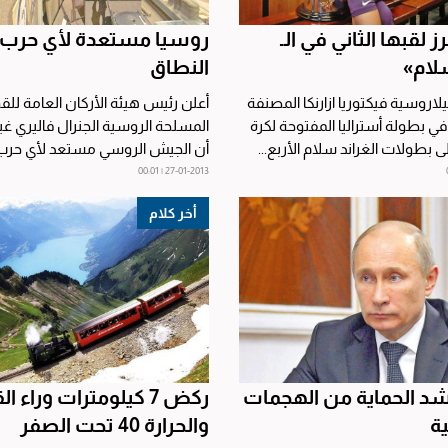
رز لقبها الثاني في الـ
روسيا مستعدة لأي حرب
لام»
النطاق
لاروسية فيكتوريا ازارنكا المصنفة
أعلن رئيس هيئة الأركان العامة للق
في بطولة أستراليا المفتوحة لكرة
المسلحة الروسية الجنرال فاليري غ
 بطولات الغراند سلام الأربع...
أن الجيش الروسي مستعد لأي حر
النطاق. ونقلت وسائل...
27-01-2013 | 00:01
أخر كلام
شد الحماية من الهجمات
ركض 7 كيلومترات وراء ا
ية
والحرارة 40 تحت الصفر