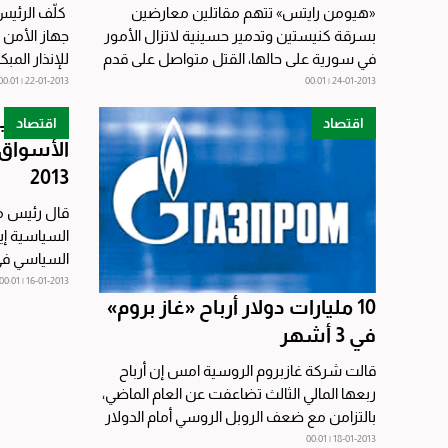
«هيومن رايتس» تتهم مقاتلين معارضين
كلّف الرئيس
بسرقة كنيستين وتدمير حسينية لاتزال الأمور
جهاز الأمن
في سورية على حالها، القتل متواصل على قدم
للإنذار الم
وساق، بينما...
إلكترونية على
22-01-2013 | 00:01
24-01-2013 | 00:01
«أوراسيا
اقتصاد
اقتصاد
الأسواق 
2013
قال رئيس م
السياسية إيا
السياسي في
الصين سيكو
16-01-2013 | 00:01
10 مليارات دولار أرباح «غاز بروم»
في 3 أشهر
قالت شركة غازبروم الروسية امس إن أرباح
ربعها المالي الثالث تضاعفت عن العام الماضي،
بالتزامن مع ضعف الروبل الروسي أمام الدولار
الأميركي. ...
18-01-2013 | 00:01