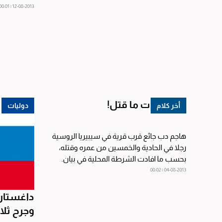
فوزه على...
12-08-2013 | 00:01
ومن التوت ما قتل!
أخر كلام
دوليات
هاجم دب جائع قرب قرية في سيبيريا الروسية
رجلا في الحادية والخمسين من عمره وقتله،
بحسب ما افادت الشرطة المحلية في بيان.
ووقع الحادث بينما...
04-08-2013 | 00:02
داغستا
وجرح ثلا