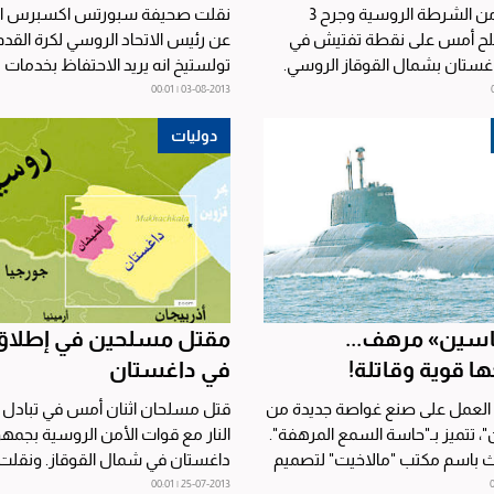
قتل عنصر من الشرطة الروسية وجرح 3
نقلت صحيفة سبورتس اكسبرس ال
ح أمس على نقطة تفتيش في
عن رئيس الاتحاد الروسي لكرة القدم
غستان بشمال القوقاز الروسي.
تولستيخ انه يريد الاحتفاظ بخدمات
 أنباء «نوفوستي»...
المنتخب الوطني...
03-08-2013 | 00:01
دوليات
سين» مرهف...
مقتل مسلحين في إطلاق ل
ا قوية وقاتلة!
في داغستان
 العمل على صنع غواصة جديدة من
قتل مسلحان اثنان أمس في تبادل 
"، تتميز بـ"حاسة السمع المرهفة".
النار مع قوات الأمن الروسية بجمهو
 باسم مكتب "مالاخيت" لتصميم
داغستان في شمال القوقاز. ونقلت 
ينة...
الأنباء الروسية «نوفوستي»...
25-07-2013 | 00:01