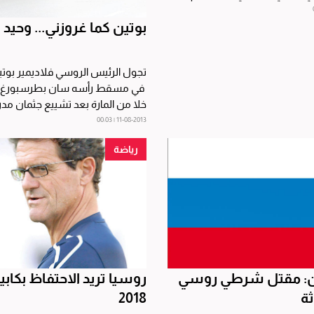
بوتين كما غروزني... وحيد
تجول الرئيس الروسي فلاديمير بوتين
في مسقط رأسه سان بطرسبورغ 
خلا من المارة بعد تشييع جثمان مدر
للجودو، بحسب ما...
11-08-2013 | 00:03
رياضة
ن: مقتل شرطي روسي
روسيا تريد الاحتفاظ بكابي
ثة
2018