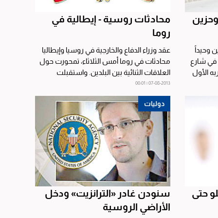
 وحزين
محادثات روسية - إيطالية في
روما
 وحيداً
عقد وزراء الدفاع والخارجية في روسيا وإيطاليا
في شارع
محادثات في روما أمس الثلاثاء، تمحورت حول
به الأول
العلاقات الثنائية بين البلدين. واستقبلت
وزيرة...
07-08-2013 | 00:01
دوليات
لو حتى
سنودن غادر «الترانزيت» ودخل
الأراضي الروسية