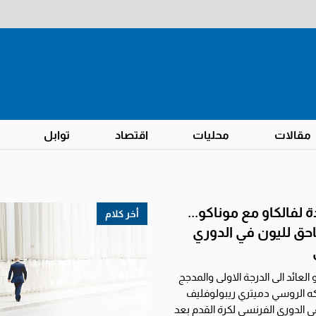
مقالات
محليات
اقتصاد
توابل
ة لفالكاو مع موناكو...
أخر كلام
ق لليون في الدوري
لعائد الى الدرجة الاولى والمدجج
كه الروسي دميتري ريبولوفليف
في الدوري الفرنسي لكرة القدم بعد