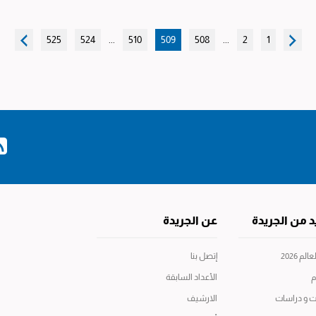
525
524
...
510
509
508
...
2
1
د من الجريدة
عن الجريدة
م 2026
إتصل بنا
م
الأعداد السابقة
ت و دراسات
الارشيف