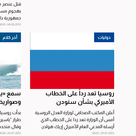
بهجوم مسل
جمهورية دا
ونقلت وكالة
04-08-2013 | 00:01
دوليات
أخر كلام
روسيا تعد رداً على الخطاب
سمع «يا
الأميركي بشأن سنودن
وصواريخه
أعلن المكتب الصحافي لوزارة العدل الروسية
بدأت روسيا
أمس أن الوزارة تعد ردا على الخطاب الذي
طراز "ياسين
أرسله المدعي العام الأميركي إريك هولدر،
وقال متحدث
ويسعى من خلاله...
السفن في مد
28-07-2013 | 00:04
29-07-2013 | 00:01