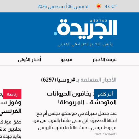
43 C°
الخميس 06 أغسطس 2026
رئيس التحرير ناصر لافي العتيبي
غرفة الأخبار
فيديو
أخبار الأولى
الأخبار المتعلقة بـ
#روسيا
(6297)
الروس لا يخافون الحيوانات
بداية جيد
أخر كلام
رياضة
المتوحشة... المربوطة!
وفوز ساح
الفرنسي
عند مدخل سيرك في موسكو، تجلس أم مع
ابنتها الصغيرة التي تدعى ماشا بالقرب من قرد
حقق موناكو ا
مربوط برسن... حيث غالباً ما يقترب الروس
بملايين مال
من الحيوانات...
13-08-2013 | 00:01
بداية جيدة 