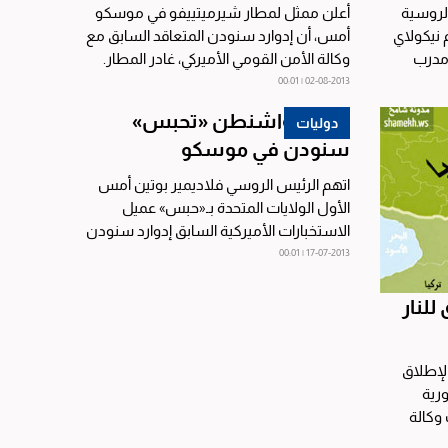
روسية
أعلن ممثل لمطار شيرميتييفو في موسكو
 نيكولاي
أمس، أن إدوارد سنودن المتعاقد السابق مع
 مدرب
وكالة الأمن القومي الأميركي، غادر المطار.
وقال في تصريح...
02-08-2013 | 00:01
بوتين: واشنطن «تحبس»
دوليات
سنودن في موسكو
اتهم الرئيس الروسي فلاديمير بوتين أمس
الأول الولايات المتحدة بـ«حبس» عميل
الاستخبارات الأميركية السابق إدوارد سنودن
في موسكو، مؤكداً...
17-07-2013 | 00:01
لنار
لإطلاق
رية
وكالة