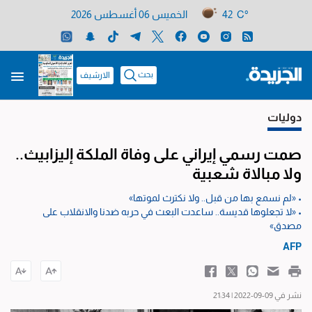
42 C°
الخميس 06 أغسطس 2026
بحث
الارشيف
دوليات
صمت رسمي إيراني على وفاة الملكة إليزابيث..
ولا مبالاة شعبية
• «لم نسمع بها من قبل.. ولا نكترث لموتها»
• «لا تجعلوها قديسة.. ساعدت البعث في حربه ضدنا والانقلاب على
مصدق»
AFP
نشر في 09-09-2022 | 21:34