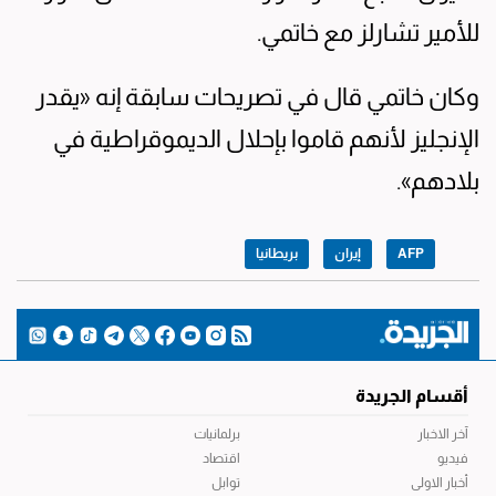
للأمير تشارلز مع خاتمي.
وكان خاتمي قال في تصريحات سابقة إنه «يقدر
الإنجليز لأنهم قاموا بإحلال الديموقراطية في
بلادهم».
AFP
إيران
بريطانيا
أقسام الجريدة
آخر الاخبار
برلمانيات
فيديو
اقتصاد
أخبار الاولى
توابل