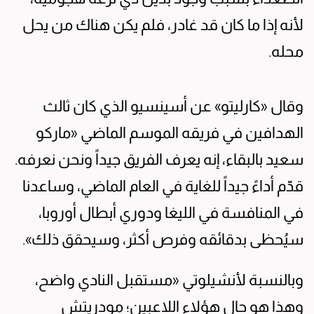
لأنه إذا ما كان قد غادر، فلم يكن هناك من يحل
محله.
وقال «كارليتو» عن أسينسيو الذي كان ثالث
الهدافين في فريقه الموسم الماضي «ماركو
سعيد بالبقاء، إنه يعرف الفريق جيداً ونحن نعرفه.
قدّم أداءً جيداً للغاية في العام الماضي، وساعدنا
في المنافسة في الليغا ودوري أبطال أوروبا،
سيُحظى بدقائقه وفرص أكثر، وسيحقق ذلك».
وبالنسبة لأنشيلوتي «مستقبل النادي واضح،
وهذا هو حال هؤلاء اللاعبين؛ مودريتش