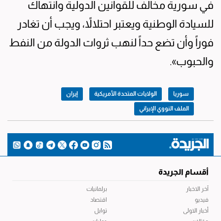
في سورية مخالف للقوانين الدولية وانتهاك
للسيادة الوطنية ويعتبر احتلالاً، ويجب أن تغادر
فوراً وأن تضع حداً لنهب ثروات الدولة من النفط
والحبوب».
سوريا
الولايات المتحدة الأمريكية
إيران
الملف النووي الإيراني
أقسام الجريدة
آخر الاخبار
برلمانيات
فيديو
اقتصاد
أخبار الاولى
توابل