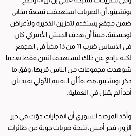
وفي تصريحات لشبكة «سي إن إن»، أوضح
بوتشينو، أن الضربات استهدفت تسعة مخابئ
ضمن مجمّع يستخدم لتخزين الذخيرة ولأغراض
لوجستية، مبيناً أن هدف الجيش الأميركي كان
في الأساس ضرب 11 من 13 مخبأ في المجمع،
لكنه تراجع عن ذلك ليستهدف اثنين فقط بعدما
شوهدت مجموعات من الناس قربها، وفق ما
ذكر بوتشينو، مضيفاً أن التقييم الأولي يفيد بأن
أحداً لم يقتل في العملية.
وأكد المرصد السوري أن انفجارات دوّت في دير
الزور، فجر أمس، نتيجة ضربات جوية من طائرات