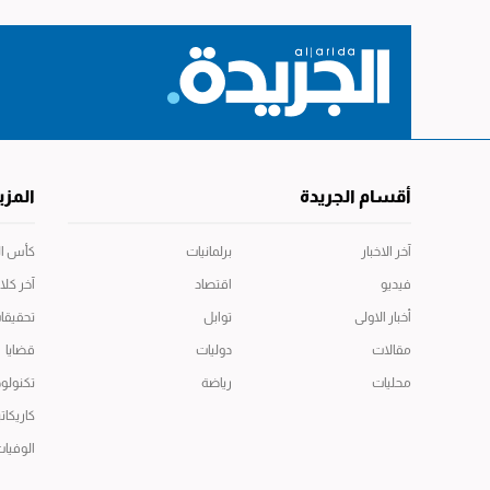
أقسام الجريدة
المزي
آخر الاخبار
برلمانيات
كأس العال
فيديو
اقتصاد
آخر كلا
أخبار الاولى
توابل
تحقيقا
مقالات
دوليات
قضايا
محليات
رياضة
تكنولوج
كاريكاتي
الوفيا