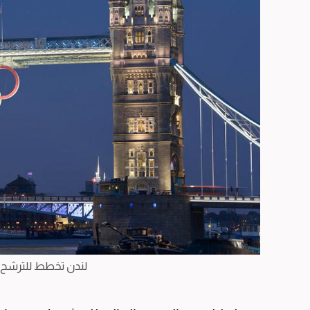
لندن تخطط للترشح لاس