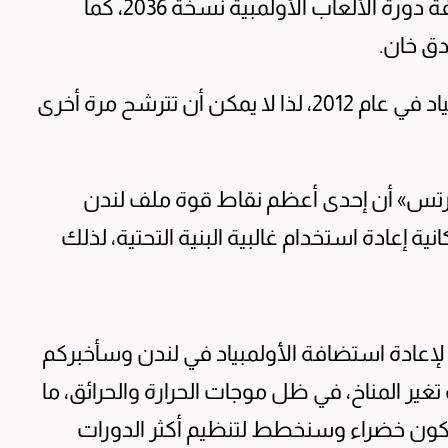
تخطط لندن بالوقت الحالي للترشح لاستضافة دورة الألعاب الأولمبية نسخة 2036، كما
دق خان.
وكانت آخر مرة استضافت فيها لندن الأولمبياد في عام 2012، لذا لا يمكن أن تترشح مرة أخرى
تس» أن إحدى أعظم نقاط قوة ملف لندن
ة إعادة استخدام غالبية البنية التحتية، لذلك
إعادة استضافة الأولمبياد في لندن وسأخبركم
ب تغير المناخ، في ظل موجات الحرارة والحرائق، ما
ستكون خضراء وسنخطط لتنظيم أكثر الدورات