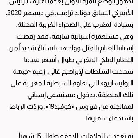
تدهور الوضع للمرة الأولى بعدما اعترف الرئيس
الأميركي السابق دونالد ترامب، في ديسمبر 2020،
بسيادة المغرب على الصحراء الغربية المحتلة،
وهي مستعمرة إسبانية سابقة، فقد رفضت
إسبانيا القيام بالمثل وواجهت استياءً شديداً من
النظام الملكي المغربي طوال أشهر بعدما
سمحت السلطات لإبراهيم غالي، زعيم «جبهة
البوليساريو« التي تقاوم السيطرة المغربية على
تلك المنطقة، بدخول مستشفى إسباني
لمعالجته من فيروس «كوفيد19»، وردّت الرباط
باستدعاء سفيرها.
ثم تعددت الخلافات اللاحقة طوال 15 شهراً،