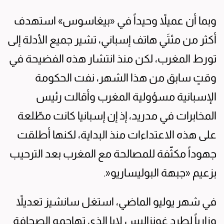
وبما أن عميلاً وحيداً في «بيغاسوس» استهدف
أكثر من مئتَي هاتف إسباني، تشير جميع الأدلة إلى
تورط المغرب، لكن منذ انتشار هذه الفضيحة في
وقتٍ سابق من هذا الشهر، نفت الحكومة
الإسبانية مسؤولية المغرب وأقالت رئيس
المخابرات في مدريد، إذ إن إسبانيا كانت مطّلعة
على هذه الاعتداءات منذ البداية، لكنها أطلقت
جهوداً مكثّفة للمصالحة مع المغرب بعد الترحيب
بزعيم «جبهة البوليساريو«.
في شهر يوليو الماضي، استغل سانشيز تعديلاً
وزارياً لطرد غونزاليس لايا الذي تهاجمه الصحافة