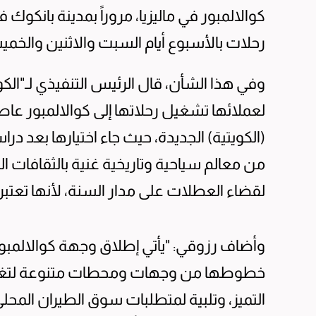
رحلات بالأسبوع أيام السبت والاثنين والخم
وفي هذا الشأن، قال الرئيس التنفيذي لـ"الك
لعملائها تشغيل رحلاتها إلى كوالالمبور عاصم
(الكويتية) الجديدة، حيث جاء اختيارها بعد د
من معالم سياحية وتاريخية غنية بالثقافات ا
لقضاء العطلات على مدار السنة، لأنها تعتبر ا
وأضاف رزوقي: "يأتي إطلاق وجهة كوالالمب
خطوطها من وجهات ومحطات متنوعة لتغطية 
التميز، وتلبية لمتطلبات سوق الطيران المح