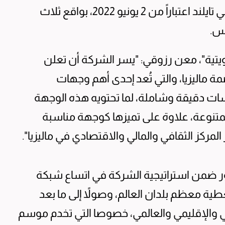
كوالالمبور في ماليزيا، مروراً بمدينة بانكوك في تايلند اعتباراً من 2 يونيو 2022، بواقع ثلاث
يس.
ويتية"، معن رزوقي: "يسر الشركة أن تعلن
ة ماليزيا، والتي تُعد إحدى أهم وجهات
راسات دقيقة وشاملة، لما تحتويه هذه الوجهة
لمتنوعة، علاوة على تميزها كوجهة مناسبة
لمركز الثقافي والمالي والاقتصادي في ماليزيا".
ور ضمن استراتيجية الشركة في اتساع شبكة
معظم بلدان العالم، وصولاً إلى ما بعد
لي والإقليمي والعالمي، خصوصا التي تخدم موسم