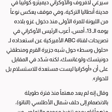
سيرغي لافروف والأوكراني ديميترو كوليبا في
مدينة أنطاليا التركية، وفي موقف يعكس نوعاً
من الليونة للمرة الأولى منذ دخول غزو بلاده
يومه الـ 13، أمس، أعرب الرئيس الأوكراني في
تصريحات لقناة ABC الأميركية عن استعداده لـ
«حلول وسط» حول شبه جزيرة القرم ومنطقتي
دونيتسك ولوغانسك، لكنه شدّد في المقابل
على أن «أوكرانيا ليست مستعدة للاستسلام بل
للحوار».
وقال إنه لم يعد مهتماً منذ فترة طويلة
بالانضمام إلى حلف شمال الأطلسي (الناتو)،
متهماً إياه بعدم تنفيذ وعوده والتملص من