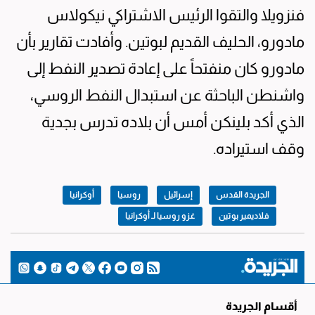
فنزويلا والتقوا الرئيس الاشتراكي نيكولاس
مادورو، الحليف القديم لبوتين. وأفادت تقارير بأن
مادورو كان منفتحاً على إعادة تصدير النفط إلى
واشنطن الباحثة عن استبدال النفط الروسي،
الذي أكد بلينكن أمس أن بلاده تدرس بجدية
وقف استيراده.
الجريدة القدس
إسرائيل
روسيا
أوكرانيا
فلاديمير بوتين
غزو روسيا لـ أوكرانيا
أقسام الجريدة