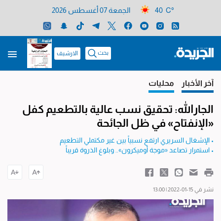
40 C°
الجمعة 07 أغسطس 2026
بحث
الارشيف
آخر الأخبار
محليات
الجارالله: تحقيق نسب عالية بالتطعيم كفل
«الإنفتاح» في ظل الجائحة
• الإشغال السريري ارتفع نسبياً بين غير مكتملي التطعيم
• استمرار تصاعد «موجة أوميكرون».. وبلوغ الذروة قريباً
نشر في 15-01-2022 | 13:00