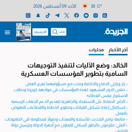
38 C°
الأحد 09 أغسطس 2026
بحث
الارشيف
آخر الأخبار
محليات
الخالد: وضع الآليات لتنفيذ التوجيهات
السامية بتطوير المؤسسات العسكرية
• زار وزارتي الدفاع والداخلية وبحث مع مسؤوليهما تعزيز العمل
• «نثمن الدور المشهود لهذه المؤسسات في مواجهة كورونا ونطلب
الاستمرار بنفس العطاء»
• الجابر: الحفاظ على الاستعداد والجاهزية لتقديم الدعم للجهات الرسمية
• استكمال إعادة تشكيل القيادات وتطوير الخطط والقطاعات للنهوض
بالعمل
• متابعة برامج التحديث للأسلحة والمعدات وصولاً لمنظومة تلبي الطموحات
• العلي: ملتزمون بالنطق السامي للتعاون مع أجهزة الدولة وترسيخ دولة
القانون