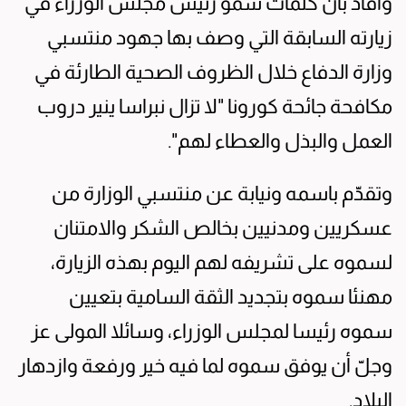
وأفاد بأن كلمات سمو رئيس مجلس الوزراء في
زيارته السابقة التي وصف بها جهود منتسبي
وزارة الدفاع خلال الظروف الصحية الطارئة في
مكافحة جائحة كورونا "لا تزال نبراسا ينير دروب
العمل والبذل والعطاء لهم".
وتقدّم باسمه ونيابة عن منتسبي الوزارة من
عسكريين ومدنيين بخالص الشكر والامتنان
لسموه على تشريفه لهم اليوم بهذه الزيارة،
مهنئا سموه بتجديد الثقة السامية بتعيين
سموه رئيسا لمجلس الوزراء، وسائلا المولى عز
وجلّ أن يوفق سموه لما فيه خير ورفعة وازدهار
البلاد.