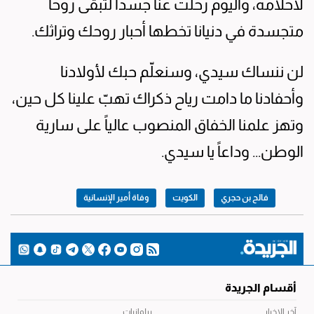
لأحلامه، واليوم رحلت عنا جسداً لتبقى روحاً
متجسدة في دنيانا تخطها أحبار روحك وتراثك.
لن ننساك سيدي، وسنعلّم حبك لأولادنا
وأحفادنا ما دامت رياح ذكراك تهبّ علينا كل حين،
وتهز علمنا الخفاق المنصوب عالياً على سارية
الوطن... وداعاً يا سيدي.
فالح بن حجري
الكويت
وفاة أمير الإنسانية
أقسام الجريدة
آخر الاخبار
برلمانيات