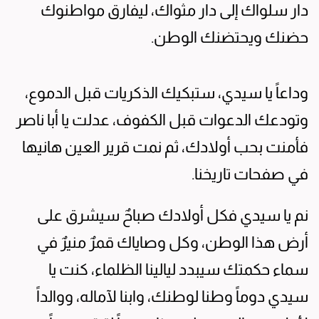
دار سلواك إلى دار مثواك، ليفارق مواطنوك
حضنك ويحتضنك الوطن.
وداعاً يا سيدي، ستبكيك الذكريات قبل الدموع،
وتودعك الدعوات قبل الكفوف، عدلت يا أبا ناصر
فأمنت بحب أولادك، ثم نمت قرير العين هانيها
في صفحات تاريخنا.
نم يا سيدي فكل أولادك صباحٌ سيشرق على
أرض هذا الوطن، وكل وصاياك قمرٌ منيرٌ في
سماء حكمتك سيبدد ليالينا الظلماء، كنت يا
سيدي دوماً وطنا لوطنك، وابنا لآماله، ووالداً