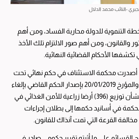
جبري -النائب محمد الدلال
ة التنموية للدولة محاربة الفساد، ومن أهم
ور والقانون، ومن أهم صور الالتزام تلك الأخذ
 تكشفها الأحكام القضائية النهائية.
ه: أصدرت محكمة الاستئناف في حكم نهائي تحت
رقم 832/2018 إداري عقود مطعون أفراد /3 والمؤرخ 20/01/2019 بإصدار الحكم القاضي بإلغاء
قرار الهيئة العامة للزراعة والثروة السمكية بشأن توزيع (396) أرضا زراعية للأمن الغذائي في
201، وقد أشارت المحكمة في أسانيد حكمها إلى بطلان إجراءات
مخالفة القرعة التي تمت آنذاك للقانون.
القسائم على ما أثبته تقرير حكومي صادر في