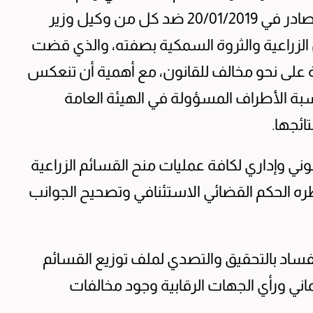
832/2018 إداري عقود ومطعون أفراد /3 والصادر في 20/01/2019 ضد كل من وكيل وزير
 الزراعية والثروة السمكية بصفته، والذي قضت
عية على نحو مخالف للقانون، مع أهمية أن تنعكس
سبة الأطراف المسؤولة في الهيئة العامة
ائجها.
وني وإداري لكافة عمليات منح القسائم الزراعية
ً بما سطره الحكم القضائي الاستئنافي وتصحيح الجوانب
الفساد بالتحقيق والتصدي لملف توزيع القسائم
ماني ورأي الجهات الرقابية وجود مخالفات