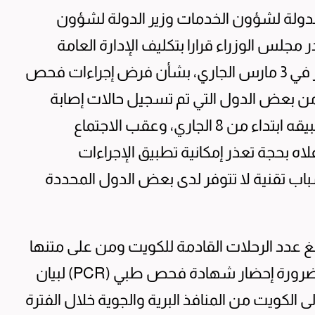
الدولة لشؤون الخدمات وزير الدولة لشؤون
جلس الوزراء قرارا بتكليف الإدارة العامة
للطيران المدني إصدار التعميم رقم 25 الصادر في 3 مارس الجاري، بشأن فرض إجراءات فحص
ت من بعض الدول التي تم تسجيل حالات إصابة
إيجابية بفيروس كورونا، والذي كان سيتم تطبيقه ابتداء من 8 الجاري، وعقب الاجتماع
علاه بحجة تعذر إمكانية تطبيق الإجراءات
اب تقنية لا تتوفر لدى بعض الدول المحددة
 عدد الرحلات القادمة للكويت ومن على متنها
من الوافدين من الدول المحددة والمعنية بضرورة إحضار شهادة فحص طبي (PCR) لبيان
الكويت من المنافذ البرية والجوية خلال الفترة