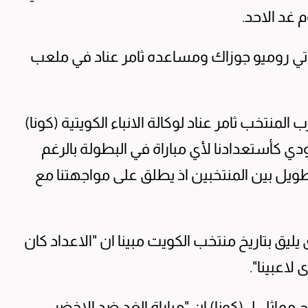
 غد الاحد.
اتي روميو جوزاك ومساعده ثامر عناد في ملعب
منتخب ثامر عناد لوكالة الانباء الكويتية (كونا)
دي كأستعدادنا لأي مباراة في البطولة بالرغم
طويل بين المنتخبين اذ يطلق على مواجهتنا مع
يليق بتاريخ منتخب الكويت مبينا ان "الاعداد كان
لاعبينا".
مماثل ل(كونا) ان "مباراة الغد ضد الاخضر