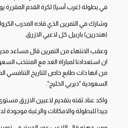
في بطولة (غرب آسيا) لكرة القدم المقررة يوم
وشارك في التمرين الذي قاده المدرب الكرو
(هندرين) باربيل كل لاعبي الازرق.
وعقب الانتهاء من التمرين قال مساعد مدرب ال
ان استعدادنا لمباراة الغد مع المنتخب السعو
من انها ذات طابع خاص للتاريخ التنافسي ال
السعودية "ديربي الخليج".
واكد عناد ثقته بتقديم لاعبين الازرق مستوى 
جيدا للبطولة والامكانات والرغبة موجودة لدى 
ومن جهته قال اللاعب عمر الحبيتر في تصريح 