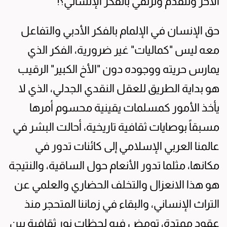
الآخر وتتقدم وترتقي بالفكر الإنساني؟!
حق الإنسان في الإلمام بالفكر الأدبي والتفاعل
معه ليس "كماليات" غير ضرورية، الفكر الذي
يمارس حريته ووجوده دون "الأخ الكبير" الرقيب
هو بداية الطريق للعقل النقدي الجدلي، الذي لا
يأخذ الأمور كمسلمات يقينية محسوم أمرها
مسبقاً بوصايات ثقافية تاريخية، أحالت البشر في
عالمنا العربي الإسلامي إلى كائنات تدور في
مكانها، مثلما تدور الأنعام حول الساقية، والنتيجة
هو هذا الانعزال والتخلف الحضاري والعلمي عن
التراث الإنساني، والبقاء في زماننا المتحجر منذ
عقود ممتدة، تومض فيه لحظات نور ثقافية بين