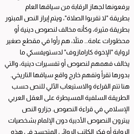
يرفعونها لجهاز الرقابة من سياقها العام
بطريقة "لا تقربوا الصلاة"، ويتم إبراز النص المبتور
بطريقة مثيرة، وكأنه مخالف لنصوص دينية أو
محظورات عامة... مثلاً، هم رأوا في مقطع صغير
لرواية "الإخوة كارامازوف" لدستويفسكي ما
يخالف فهمهم لنصوص أو تفسيرات دينية، والتي
بدورها تقرأ وتفهم خارج واقع سياقها التاريخي.
هنا تتم القراءة والاستيعاب الآلي للنص حسب
الطريقة السلفية المسيطرة على العقل العربي
الإسلامي في قراءة النصوص. جزارو النص
يبترون النصوص الأدبية دون الإلمام بشخصيات
الرواية أو فكر الكاتب الروائي المتجسد في هذه