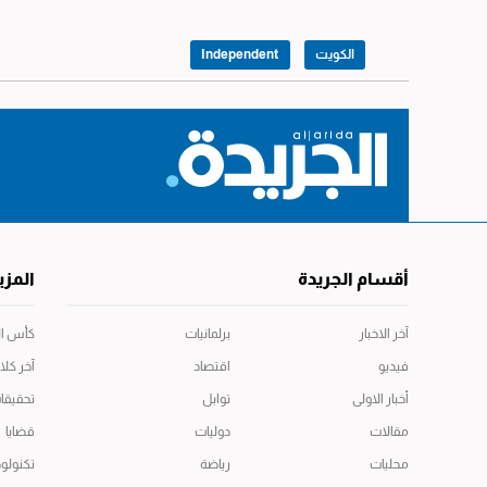
الكويت
Independent
أقسام الجريدة
المزي
آخر الاخبار
برلمانيات
كأس العال
فيديو
اقتصاد
آخر كلا
أخبار الاولى
توابل
تحقيقا
مقالات
دوليات
قضايا
محليات
رياضة
تكنولوج