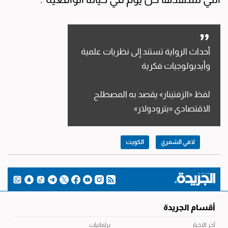
أحداث الرواية تستند إلى نظريات علمية
وأيديولوجيات فكرية
لفظ «الزفتينار» يقصد به المصطلح
الاقتصادي «بترودولار»
لافي الشمري
الكويت
أقسام الجريدة
آخر الاخبار
برلمانيات