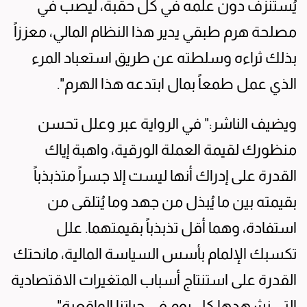
يُستنزف دون علمه في كل حقبة، ليصب في
مصلحة هرم طبقي يدير هذا النظام المالي، معززاً
بذلك ثراءه وسلطته عن طريق استعباد المرء
الذي عمل طمعاً بمال ابتدعه هذا الهرم".
ويضيف الناشر:" في الرواية عبر وعلل تحسن
منظورك لقيمة العملة الورقية، واهبة إياك
القدرة على إدراك أنها ليست إلا جسراً متذبذباً
بقيمته بين ما يُبذل من جهد وما يُتلقى من
استفادة، وهما أقل تذبذباً بقيمتهما. علل
تكسبك الإلمام بأسس السياسة المالية، مانحتك
القدرة على استنتاج أسباب المتغيرات الاقتصادية
التي نشهدها كل يوم في حياتنا الواقعية".