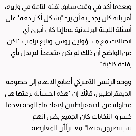
وبعدما أكد في وقت سابق ثقته التامة في وزيره،
أقر بأنه كان يجدر به أن يرد "بشكل أكثر دقة" على
أسئلة اللجنة البرلمانية عما إذا كان أجرى أي
اتصالات مع مسؤولين روس. وتابع ترامب: "لكن
من الواضح أن ذلك لم يكن متعمداً. لم يدل بأي
إفادة كاذبة".
ووجه الرئيس الأميركي أصابع الاتهام إلى خصومه
الديمقراطيين، قائلاً: إن "هذه المسألة برمتها هي
محاولة من الديمقراطيين لإنقاذ ماء الوجه بعدما
خسروا انتخابات كان الجميع يظن أنهم
سينتصرون فيها"، معتبراً أن المعارضة