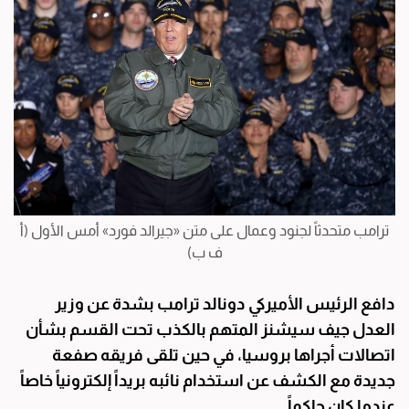
ترامب متحدثاً لجنود وعمال على متن «جيرالد فورد» أمس الأول (أ
ف ب)
دافع الرئيس الأميركي دونالد ترامب بشدة عن وزير
العدل جيف سيشنز المتهم بالكذب تحت القسم بشأن
اتصالات أجراها بروسيا، في حين تلقى فريقه صفعة
جديدة مع الكشف عن استخدام نائبه بريداً إلكترونياً خاصاً
عندما كان حاكماً.