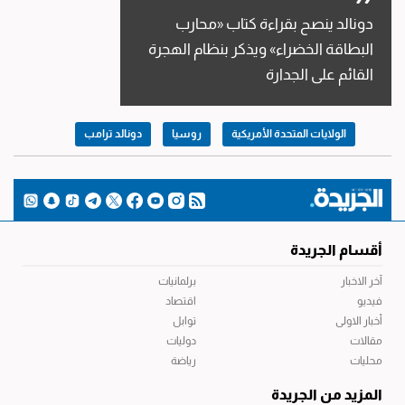
دونالد ينصح بقراءة كتاب «محارب
البطاقة الخضراء» ويذكر بنظام الهجرة
القائم على الجدارة
الولايات المتحدة الأمريكية
روسيا
دونالد ترامب
أقسام الجريدة
آخر الاخبار
برلمانيات
فيديو
اقتصاد
أخبار الاولى
توابل
مقالات
دوليات
محليات
رياضة
المزيد من الجريدة