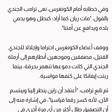
وفي خطابه أمام الكونغرس، نعى ترامب الجندي
بالقول: "مات ريان كما أراد؛ كبطل وهو يحمي
بلده ويدافع عن أمتنا".
ووقف أعضاء الكونغرس احتراما وإجلالا للجندي
القتيل، مصفقين وموجهين أنظارهم إلى أرملة
الجندي التي كانت دموعها تنهمر بحرقة، بينما
ربتت إيفانكا على كتفها مواسية.
ثم تابع ترامب: "أعتقد أن راين ينظر إلينا ويبتسم
الآن، لأنه كسر رقما قياسيا"، في إشارة منه إلى
أن التصفيق طال أكثر من أي مرة أخرى في