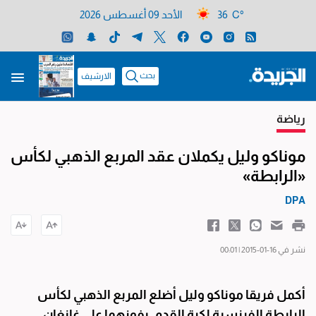
36 C°
الأحد 09 أغسطس 2026
بحث
الارشيف
رياضة
موناكو وليل يكملان عقد المربع الذهبي لكأس
«الرابطة»
DPA
نشر في 16-01-2015 | 00:01
أكمل فريقا موناكو وليل أضلع المربع الذهبي لكأس
الرابطة الفرنسية لكرة القدم، بفوزهما على غانغان