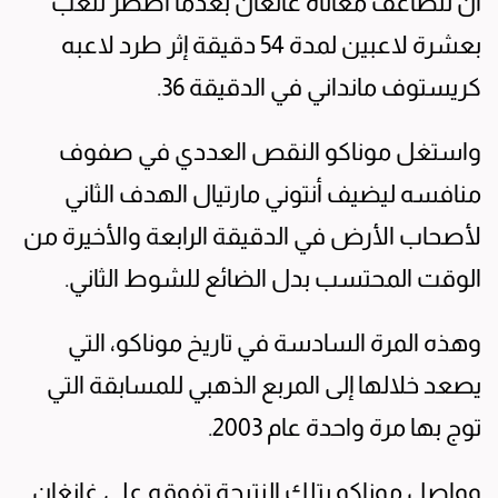
أن تتضاعف معاناة غانغان بعدما اضطر للعب
بعشرة لاعبين لمدة 54 دقيقة إثر طرد لاعبه
كريستوف مانداني في الدقيقة 36.
واستغل موناكو النقص العددي في صفوف
منافسه ليضيف أنتوني مارتيال الهدف الثاني
لأصحاب الأرض في الدقيقة الرابعة والأخيرة من
الوقت المحتسب بدل الضائع للشوط الثاني.
وهذه المرة السادسة في تاريخ موناكو، التي
يصعد خلالها إلى المربع الذهبي للمسابقة التي
توج بها مرة واحدة عام 2003.
وواصل موناكو بتلك النتيجة تفوقه على غانغان