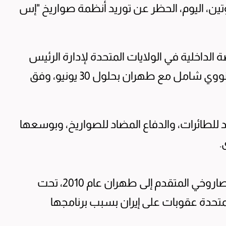
تين، اليوم، الحظر عن توريد أنظمة صواريخ "إس
لداخلية في الولايات المتحدة لإدارة الرئيس
باراك أوباما، التي تتمسك بالتوصل إلى اتفاق نووي شامل مع طهران بحلول 30 يونيو، وفق
اع المضاد للطائرات، والدفاع المضاد للصواريخ، وبوسعها
.
وكانت موسكو ألغت عقداً لتسليم النظام الصاروخي المتقدم إلى طهران عام 2010، تحت
حدة عقوبات على إيران بسبب برنامجها