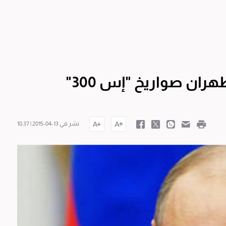
ران صواريخ "إس 300"
نشر في 13-04-2015 | 18:37