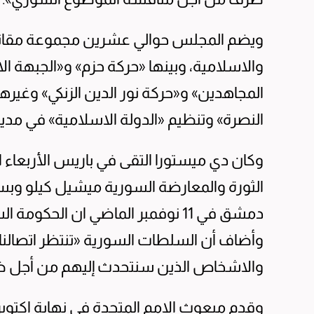
ويضم المجلس حوالي عشرين مجموعة مقاتلة 
والاسلامية، وبينها «حركة حزم» و«الجبهة 
المجاهدين» و«حركة نور الدين الزنكي» وغيرها
النصرة» وتنظيم «الدولة الاسلامية» في مدي
وكان دي ميستورا التقى في باريس الأربعاء
الثورة والمعارضة السورية ميشيل كيلو وبس
دمشق في 11 نوفمبر الماضي ان الحكو
وأضاف أن السلطات السورية «تنتظر اتصالنا 
والاشخاص الذين سنتحدث إليهم من أجل ضمان 
وقدم مبعوث الامم المتحدة في نهاية اكتوب