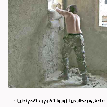
داعش» بمطار دير الزور والتنظيم يستقدم تعزيزات