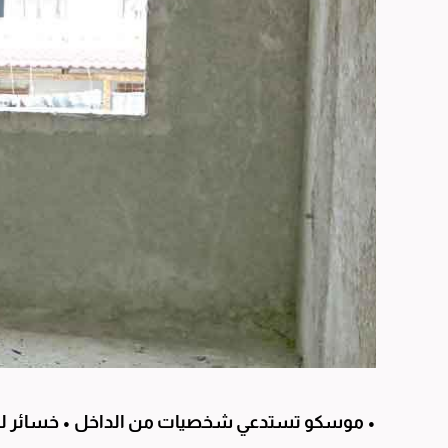
• موسكو تستدعي شخصيات من الداخل • خسائر لـ «