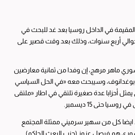
لمقيمة في الداخل روسيا بعد غد للبحث في
 حوالي أربع سنوات، وذلك بعد وقت قصير على
سوري ماهر مرهج، إن وفدا من ثمانية معارضين
يل بوغدانوف، وسيبحث معه «في الحل السياسي
يمثل أحزابا عدة صغيرة تلتقي في اطار «ملتقى
ا حتى 15 ديسمبر.
د ايضا كل من سهير سرميني ممثلة المجتمع
وري هم فيصل عزوز (حزب البعث الحاكم)