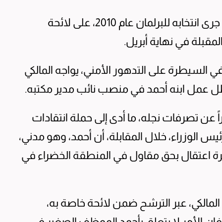
وفي الأسبوع الماضي، أعلن الشهبندر، الذي جرى انتخابه للبرلمان عام 2010، على لائحة
المقبلة في نهاية أبريل.
ي السيطرة على التدهور الأمني، يواجه المالكي
 ظل عمل ابنه أحمد في منصب نائب مدير مكتبه.
ً عن تصرفات نجله، ما أدى إلى حملة انتقادات
 الوزراء، خلال المقابلة، أن أحمد، وهو مدني،
ة اعتقال بحق مقاول في المنطقة الخضراء في
مالكي، عبر الترشح ضمن لائحة خاصة به،
فإن الأمر لا يتعلق بأحمد الموظف الصغير في