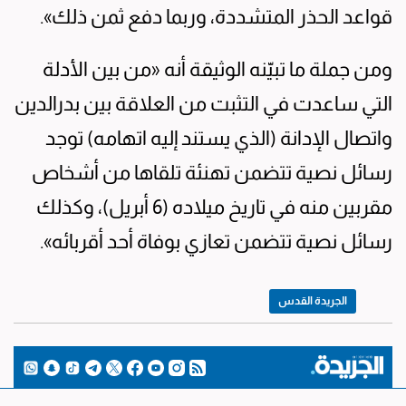
قواعد الحذر المتشددة، وربما دفع ثمن ذلك».
ومن جملة ما تبيّنه الوثيقة أنه «من بين الأدلة
التي ساعدت في التثبت من العلاقة بين بدرالدين
واتصال الإدانة (الذي يستند إليه اتهامه) توجد
رسائل نصية تتضمن تهنئة تلقاها من أشخاص
مقربين منه في تاريخ ميلاده (6 أبريل)، وكذلك
رسائل نصية تتضمن تعازي بوفاة أحد أقربائه».
الجريدة القدس