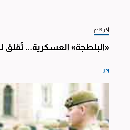
أخر كلام
«البلطجة» العسكرية... تُقلق لجن
UPI