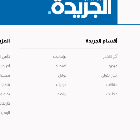
أقسام الجريدة
المزي
آخر الاخبار
برلمانيات
كأس العال
فيديو
اقتصاد
آخر كلا
أخبار الاولى
توابل
تحقيقا
مقالات
دوليات
قضايا
محليات
رياضة
تكنولوج
كاريكاتي
الوفيا
جميع الحقوق محفوظة -جريدة الجريدة
@ 2026 © Copyright