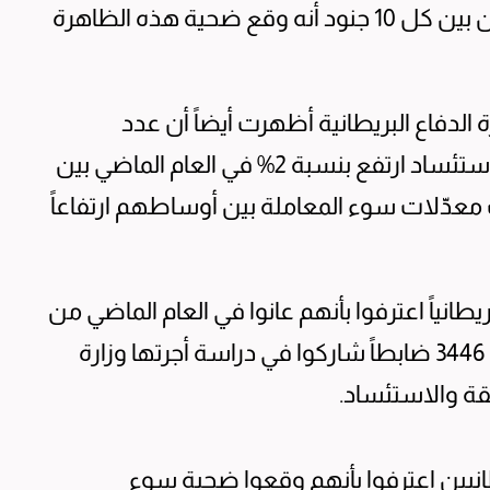
القوات المسلّحة البريطانية، واعترف واحد من بين كل 10 جنود أنه وقع ضحية هذه الظاهرة
الدفاع البريطانية أظهرت أيضاً أن عدد
الشكاوى المتعلقة بالتمييز أو المضايقة أو الاستئساد ارتفع بنسبة 2% في العام الماضي بين
عدّلات سوء المعاملة بين أوساطهم ارتفاعاً
أرقام بيّنت أن نحو 1250 جندياً بريطانياً اعترفوا بأنهم عانوا في العام الماضي من
الانتهاكات من أصل 12500 جندي كان بينهم 3446 ضابطاً شاركوا في دراسة أجرتها وزارة
قة والاستئساد.
ن الجنود البريطانيين اعترفوا بأنهم وقعوا ضحية سوء