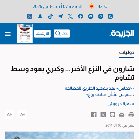
42 C°
الجمعة 07 أغسطس 2026
بحث
الارشيف
دوليات
شارون في النزع الأخير... وكيري يعود وسط
تشاؤم
• «حماس» تعد بتمهيد الطريق للمصالحة
• غموض بشأن «حادثة براغ»
سمية درويش
نشر في 03-01-2014