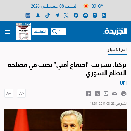
39 C°
السبت 08 أغسطس 2026
بحث
الارشيف
آخر الأخبار
تركيا: تسريب "اجتماع أمني" يصب في مصلحة
النظام السوري
UPI
نشر في 28-03-2014 | 14:25