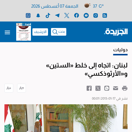
37 C°
الجمعة 07 أغسطس 2026
بحث
الارشيف
دوليات
لبنان: اتجاه إلى خلط «الستين»
و«الأرثوذكسي»
نشر في 17-01-2013 | 00:01