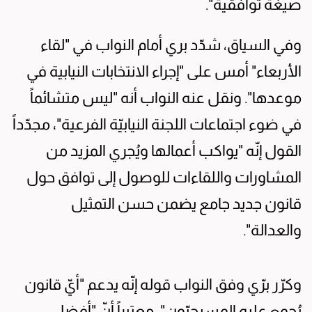
صيغة توافقية".
وفي السياق، شدّد بري أمام النواب في "لقاء
الأربعاء" أمس على "إجراء الانتخابات النيابية في
موعدها". ونقل عنه النواب أنه "ليس متشائماً
في ضوء اجتماعات اللجنة النيابيّة الفرعية"، مجدّداً
القول إنّه "يواكب أعمالها ويُجري المزيد من
المشاورات واللقاءات للوصول إلى توافق حول
قانون جديد جامع يضمن حسن التمثيل
والعدالة".
وكرّر برّي وفق النواب قوله إنّه يدعم "أيّ قانون
يُجمع عليه المسيحيّون"، معتبراً أنّ "أفضل