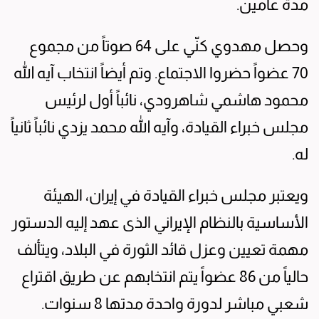
مدة عامین.
وحصل مهدوي كنّي على 64 صوتاً من مجموع
70 عضواً حضروا الاجتماع. وتم أيضاً انتخاب آیه الله
محمود هاشمي شاهرودي، نائباً أول لرئیس
مجلس خبراء القیادة، وآیه الله محمد یزدي نائباً ثانیاً
له.
ویعتبر مجلس خبراء القیادة في إيران، الهیئة
الأساسیة بالنظام الإیراني الذی عهد إلیه الدستور
مهمة تعیین وعزل قائد الثورة في البلاد، ویتألف
حالیاً من 86 عضواً یتم انتخابهم عن طریق اقتراع
شعبي مباشر لدورة واحدة مدتها 8 سنوات.