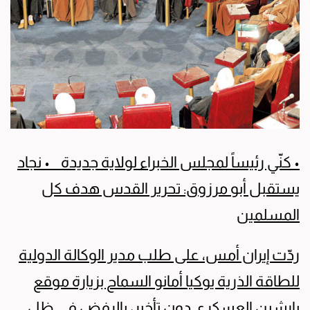
• كنّي رئيساً لمجلس الخبراء لولاية جديدة • نجاد
يستقبل أبو مرزوق: تحرير القدس هدف كل
المسلمين
ردّت إيران أمس، على طلب مدير الوكالة الدولية
للطاقة الذرية يوكيا أمانو السماح بزيارة موقع
بارشين العسكري دون تأخير، بالرفض في ظل