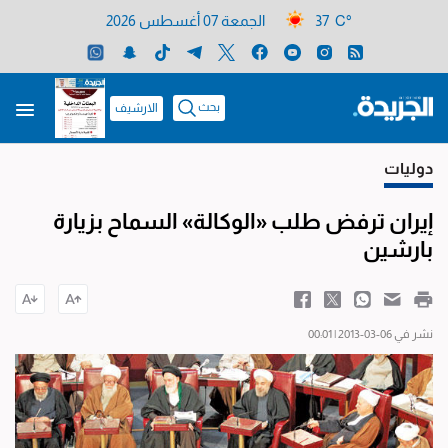
37 C°
الجمعة 07 أغسطس 2026
بحث
الارشيف
دوليات
إيران ترفض طلب «الوكالة» السماح بزيارة
بارشين
نشر في 06-03-2013 | 00:01